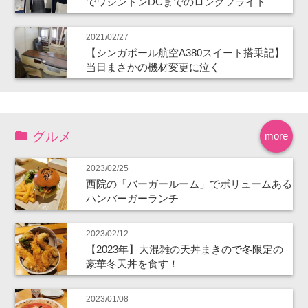
でワシントンDCまでのロングフライト
2021/02/27
【シンガポール航空A380スイート搭乗記】
当日まさかの機材変更に泣く
グルメ
more
2023/02/25
西院の「バーガールーム」でボリュームある
ハンバーガーランチ
2023/02/12
【2023年】大混雑の天丼まきので冬限定の
豪華冬天丼を食す！
2023/01/08