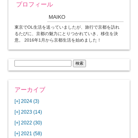
プロフィール
MAIKO
東京でOL生活を送っていましたが、旅行で京都を訪れ
るたびに、京都の魅力にとりつかれていき、移住を決
意。 2016年1月から京都生活を始めました！
検
索:
アーカイブ
[+]
2024 (3)
[+]
1月 (3)
[+]
2023 (14)
ANAビジネスクラスでワシントンDCから羽田
[+]
12月 (3)
空港へ！
[+]
2022 (30)
【セントルイス】バドワイザーの工場見学はビ
[+]
11月 (3)
[+]
【ワシントンDC】ANA指定のトルコ航空ラウ
12月 (1)
ールの試飲にお土産付きで最高！
[+]
2021 (58)
ンジに行ってみた
【マリオット パルス アット メイフラワー宿泊
【モクシー京都二条】オシャレでリーズナブル