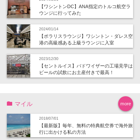
【ワシントンDC】ANA指定のトルコ航空ラ
ウンジに行ってみた
2024/01/14
【ポラリスラウンジ】ワシントン・ダレス空
港の高級感ある上級ラウンジに入室
2023/12/30
【セントルイス】バドワイザーの工場見学は
ビールの試飲にお土産付きで最高！
マイル
more
2018/07/01
【最新版】毎年、無料の特典航空券で海外旅
行に出かける私の方法