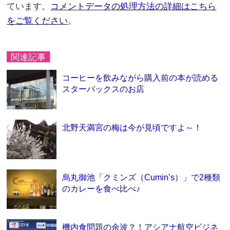
ています。
コメントデータの処理方法の詳細はこちら
をご覧ください
。
関連記事
コーヒーを飲みながら購入前の本が読める
スターバックスのお店
北野天満宮の梅は今が見頃ですよ～！
烏丸御池「クミンズ（Cumin’s）」で2種類
のカレーを食べ比べ♪
機内食問題の余波？！アシアナ航空ビジネ