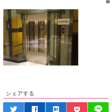
folder
シェアする
line
twitter
facebook
hatenabookmark