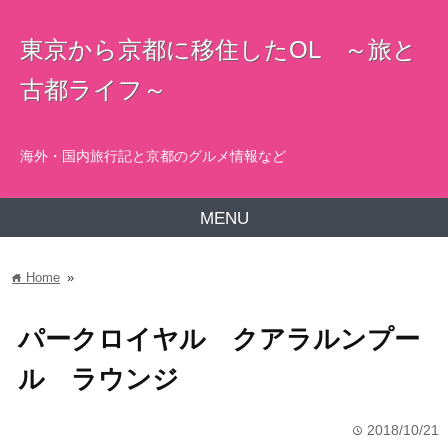
東京から京都に移住したOL ～旅と
古都ライフ～
海外・国内旅行記と京都のグルメ情報など
MENU
Home
»
home
パークロイヤル クアラルンプー
ル ラウンジ
2018/10/21
time