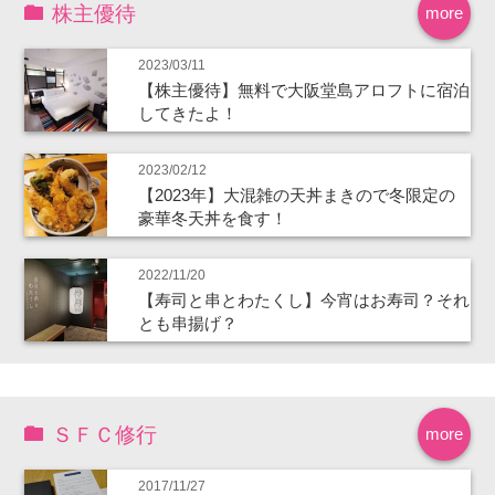
株主優待
more
2023/03/11
【株主優待】無料で大阪堂島アロフトに宿泊
してきたよ！
2023/02/12
【2023年】大混雑の天丼まきので冬限定の
豪華冬天丼を食す！
2022/11/20
【寿司と串とわたくし】今宵はお寿司？それ
とも串揚げ？
ＳＦＣ修行
more
2017/11/27