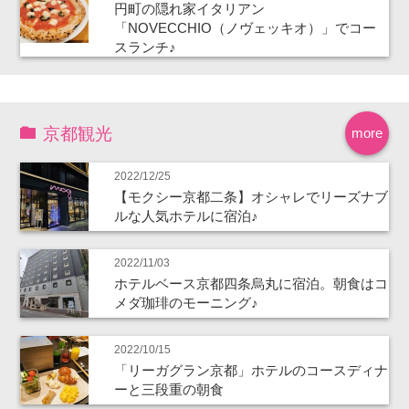
円町の隠れ家イタリアン
「NOVECCHIO（ノヴェッキオ）」でコー
スランチ♪
京都観光
more
2022/12/25
【モクシー京都二条】オシャレでリーズナブ
ルな人気ホテルに宿泊♪
2022/11/03
ホテルベース京都四条烏丸に宿泊。朝食はコ
メダ珈琲のモーニング♪
2022/10/15
「リーガグラン京都」ホテルのコースディナ
ーと三段重の朝食