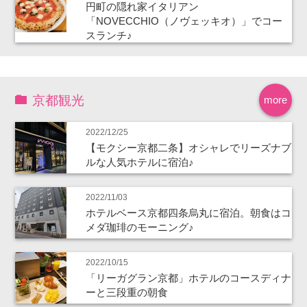
円町の隠れ家イタリアン
「NOVECCHIO（ノヴェッキオ）」でコー
スランチ♪
京都観光
more
2022/12/25
【モクシー京都二条】オシャレでリーズナブ
ルな人気ホテルに宿泊♪
2022/11/03
ホテルベース京都四条烏丸に宿泊。朝食はコ
メダ珈琲のモーニング♪
2022/10/15
「リーガグラン京都」ホテルのコースディナ
ーと三段重の朝食