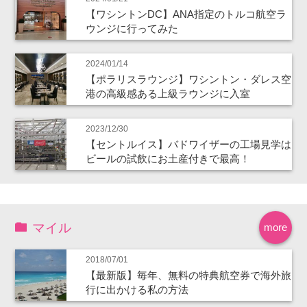
【ワシントンDC】ANA指定のトルコ航空ラ
ウンジに行ってみた
2024/01/14
【ポラリスラウンジ】ワシントン・ダレス空
港の高級感ある上級ラウンジに入室
2023/12/30
【セントルイス】バドワイザーの工場見学は
ビールの試飲にお土産付きで最高！
マイル
more
2018/07/01
【最新版】毎年、無料の特典航空券で海外旅
行に出かける私の方法