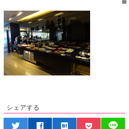
folder
シェアする
line
twitter
facebook
hatenabookmark