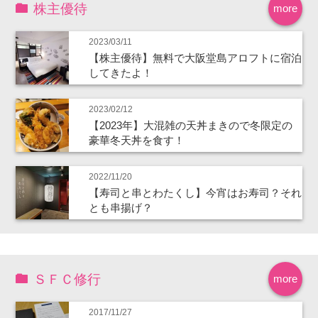
株主優待
more
2023/03/11
【株主優待】無料で大阪堂島アロフトに宿泊
してきたよ！
2023/02/12
【2023年】大混雑の天丼まきので冬限定の
豪華冬天丼を食す！
2022/11/20
【寿司と串とわたくし】今宵はお寿司？それ
とも串揚げ？
ＳＦＣ修行
more
2017/11/27