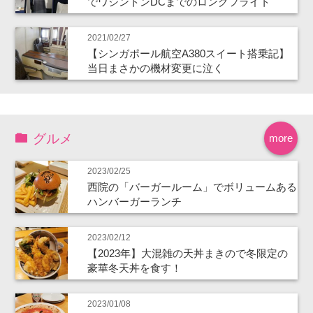
でワシントンDCまでのロングフライト
2021/02/27
【シンガポール航空A380スイート搭乗記】
当日まさかの機材変更に泣く
グルメ
more
2023/02/25
西院の「バーガールーム」でボリュームある
ハンバーガーランチ
2023/02/12
【2023年】大混雑の天丼まきので冬限定の
豪華冬天丼を食す！
2023/01/08