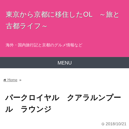
東京から京都に移住したOL ～旅と
古都ライフ～
海外・国内旅行記と京都のグルメ情報など
MENU
Home
»
home
パークロイヤル クアラルンプー
ル ラウンジ
2018/10/21
time