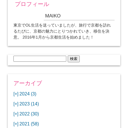
プロフィール
MAIKO
東京でOL生活を送っていましたが、旅行で京都を訪れ
るたびに、京都の魅力にとりつかれていき、移住を決
意。 2016年1月から京都生活を始めました！
検
索:
アーカイブ
[+]
2024 (3)
[+]
1月 (3)
[+]
2023 (14)
ANAビジネスクラスでワシントンDCから羽田
[+]
12月 (3)
空港へ！
[+]
2022 (30)
【セントルイス】バドワイザーの工場見学はビ
[+]
11月 (3)
[+]
【ワシントンDC】ANA指定のトルコ航空ラウ
12月 (1)
ールの試飲にお土産付きで最高！
[+]
2021 (58)
ンジに行ってみた
【マリオット パルス アット メイフラワー宿泊
【モクシー京都二条】オシャレでリーズナブル