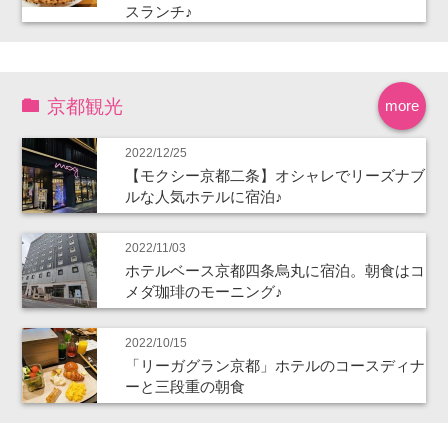
スランチ♪
京都観光
more
2022/12/25
【モクシー京都二条】オシャレでリーズナブ
ルな人気ホテルに宿泊♪
2022/11/03
ホテルベース京都四条烏丸に宿泊。朝食はコ
メダ珈琲のモーニング♪
2022/10/15
「リーガグラン京都」ホテルのコースディナ
ーと三段重の朝食