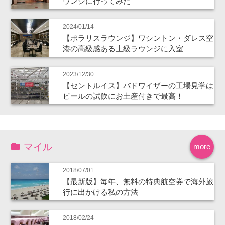
ウンジに行ってみた
2024/01/14
【ポラリスラウンジ】ワシントン・ダレス空
港の高級感ある上級ラウンジに入室
2023/12/30
【セントルイス】バドワイザーの工場見学は
ビールの試飲にお土産付きで最高！
マイル
more
2018/07/01
【最新版】毎年、無料の特典航空券で海外旅
行に出かける私の方法
2018/02/24