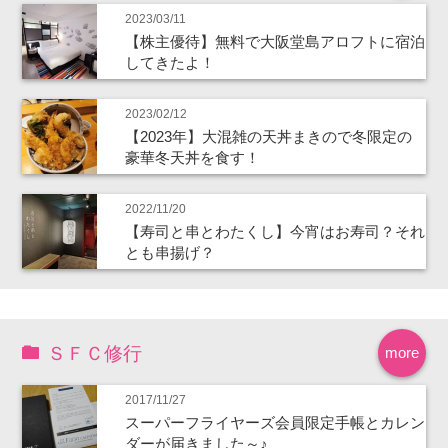
2023/03/11
【株主優待】無料で大阪堂島アロフトに宿泊
してきたよ！
2023/02/12
【2023年】大混雑の天丼まきので冬限定の
豪華冬天丼を食す！
2022/11/20
【寿司と串とわたくし】今宵はお寿司？それ
とも串揚げ？
ＳＦＣ修行
more
2017/11/27
スーパーフライヤーズ会員限定手帳とカレン
ダーが届きました～♪