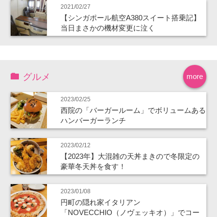
2021/02/27
【シンガポール航空A380スイート搭乗記】
当日まさかの機材変更に泣く
グルメ
more
2023/02/25
西院の「バーガールーム」でボリュームある
ハンバーガーランチ
2023/02/12
【2023年】大混雑の天丼まきので冬限定の
豪華冬天丼を食す！
2023/01/08
円町の隠れ家イタリアン
「NOVECCHIO（ノヴェッキオ）」でコー