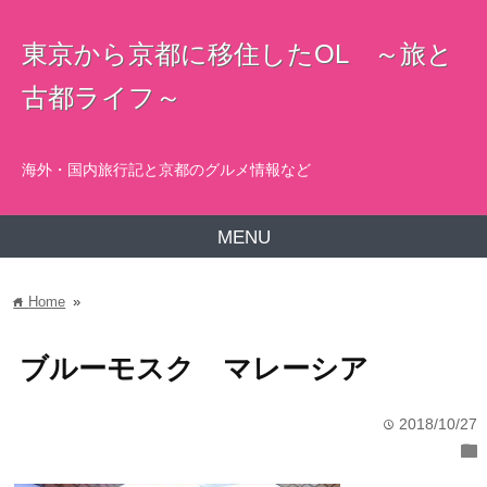
東京から京都に移住したOL ～旅と
古都ライフ～
海外・国内旅行記と京都のグルメ情報など
MENU
Home
»
home
ブルーモスク マレーシア
2018/10/27
time
folder