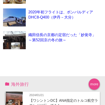
2020年初フライトは、ボンバルディア
DHC8-Q400（伊丹－大分）
織田信長の京都の定宿だった「妙覚寺」
～第52回京の冬の旅～
海外旅行
more
2024/01/21
【ワシントンDC】ANA指定のトルコ航空ラ