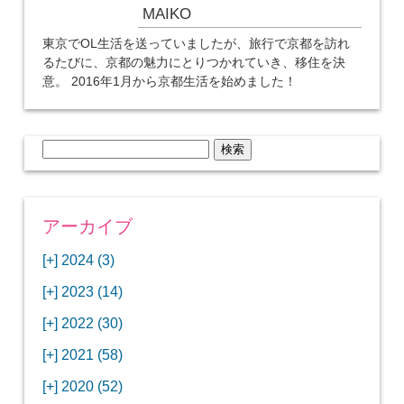
MAIKO
東京でOL生活を送っていましたが、旅行で京都を訪れ
るたびに、京都の魅力にとりつかれていき、移住を決
意。 2016年1月から京都生活を始めました！
検
索:
アーカイブ
[+]
2024 (3)
[+]
1月 (3)
[+]
2023 (14)
ANAビジネスクラスでワシントンDCから羽田
[+]
12月 (3)
空港へ！
[+]
2022 (30)
【セントルイス】バドワイザーの工場見学はビ
[+]
11月 (3)
[+]
【ワシントンDC】ANA指定のトルコ航空ラウ
12月 (1)
ールの試飲にお土産付きで最高！
[+]
2021 (58)
ンジに行ってみた
【マリオット パルス アット メイフラワー宿泊
【モクシー京都二条】オシャレでリーズナブル
[+]
10月 (1)
[+]
11月 (4)
[+]
【MLB観戦】セントルイスで大谷翔平vsヌート
12月 (4)
記】ワシントンDCの中心で快適ステイ♪
な人気ホテルに宿泊♪
[+]
2020 (52)
【ポラリスラウンジ】ワシントン・ダレス空港
「ツーリズムEXPOジャパン2023大阪」に行っ
バーの対決に大興奮！
【シェラトングランドホテル広島】デラックス
スパを楽しむリーベルホテルユニバーサルスタ
[+]
3月 (1)
[+]
10月 (3)
[+]
の高級感ある上級ラウンジに入室
【ウドバーハジーセンター】実物のコンコルド
11月 (4)
[+]
てきたよ！
12月 (5)
ツインルームに宿泊♪