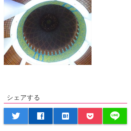
シェアする
line
twitter
facebook
hatenabookmark