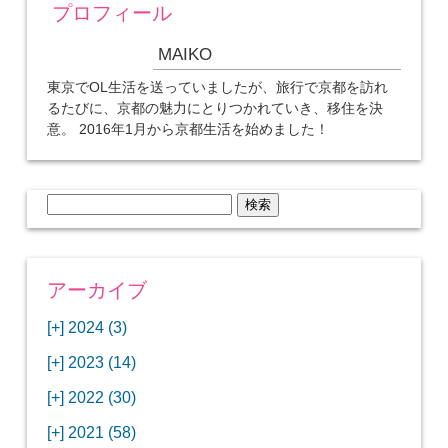
プロフィール
MAIKO
東京でOL生活を送っていましたが、旅行で京都を訪れ
るたびに、京都の魅力にとりつかれていき、移住を決
意。 2016年1月から京都生活を始めました！
検
索:
アーカイブ
[+]
2024 (3)
[+]
1月 (3)
[+]
2023 (14)
ANAビジネスクラスでワシントンDCから羽田
[+]
12月 (3)
空港へ！
[+]
2022 (30)
【セントルイス】バドワイザーの工場見学はビ
[+]
11月 (3)
[+]
【ワシントンDC】ANA指定のトルコ航空ラウ
12月 (1)
ールの試飲にお土産付きで最高！
[+]
2021 (58)
ンジに行ってみた
【マリオット パルス アット メイフラワー宿泊
【モクシー京都二条】オシャレでリーズナブル