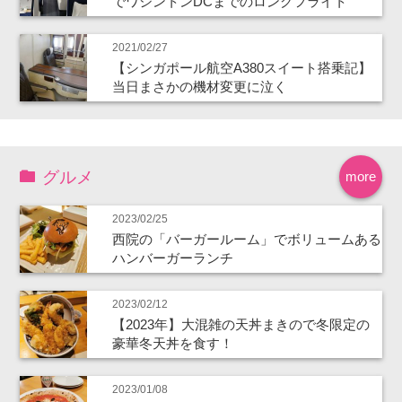
でワシントンDCまでのロングフライト
2021/02/27
【シンガポール航空A380スイート搭乗記】
当日まさかの機材変更に泣く
グルメ
more
2023/02/25
西院の「バーガールーム」でボリュームある
ハンバーガーランチ
2023/02/12
【2023年】大混雑の天丼まきので冬限定の
豪華冬天丼を食す！
2023/01/08