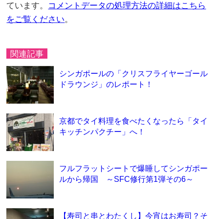
ています。
コメントデータの処理方法の詳細はこちら
をご覧ください
。
関連記事
シンガポールの「クリスフライヤーゴール
ドラウンジ」のレポート！
京都でタイ料理を食べたくなったら「タイ
キッチンパクチー」へ！
フルフラットシートで爆睡してシンガポー
ルから帰国 ～SFC修行第1弾その6～
【寿司と串とわたくし】今宵はお寿司？そ