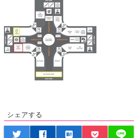
シェアする
line
twitter
facebook
hatenabookmark