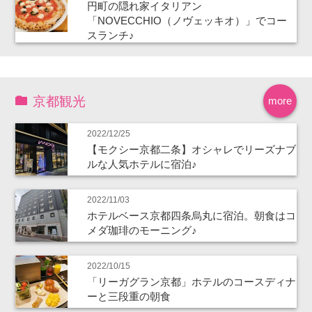
円町の隠れ家イタリアン
「NOVECCHIO（ノヴェッキオ）」でコー
スランチ♪
京都観光
more
2022/12/25
【モクシー京都二条】オシャレでリーズナブ
ルな人気ホテルに宿泊♪
2022/11/03
ホテルベース京都四条烏丸に宿泊。朝食はコ
メダ珈琲のモーニング♪
2022/10/15
「リーガグラン京都」ホテルのコースディナ
ーと三段重の朝食