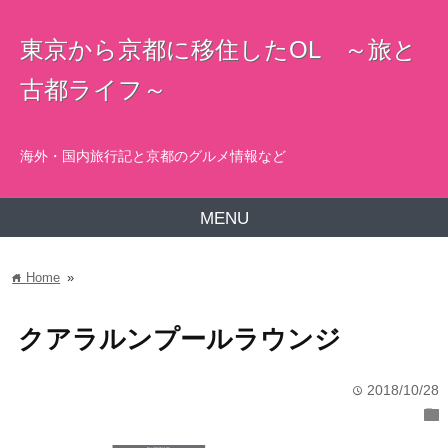
東京から京都に移住したOL ～旅と
古都ライフ～
海外・国内旅行記と京都のグルメ情報など
MENU
Home
»
home
クアラルンプールラウンジ
2018/10/28
time
folder