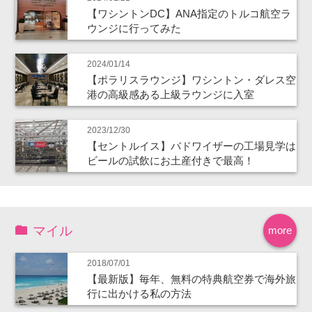
【ワシントンDC】ANA指定のトルコ航空ラ
ウンジに行ってみた
2024/01/14
【ポラリスラウンジ】ワシントン・ダレス空
港の高級感ある上級ラウンジに入室
2023/12/30
【セントルイス】バドワイザーの工場見学は
ビールの試飲にお土産付きで最高！
マイル
more
2018/07/01
【最新版】毎年、無料の特典航空券で海外旅
行に出かける私の方法