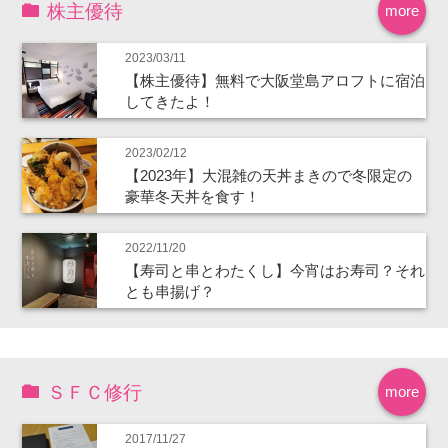
株主優待
more
2023/03/11
【株主優待】無料で大阪堂島アロフトに宿泊
してきたよ！
2023/02/12
【2023年】大混雑の天丼まきので冬限定の
豪華冬天丼を食す！
2022/11/20
【寿司と串とわたくし】今宵はお寿司？それ
とも串揚げ？
ＳＦＣ修行
more
2017/11/27