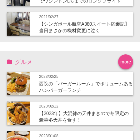
でワシントンDCまでのロングフライト
2021/02/27
【シンガポール航空A380スイート搭乗記】
当日まさかの機材変更に泣く
グルメ
more
2023/02/25
西院の「バーガールーム」でボリュームある
ハンバーガーランチ
2023/02/12
【2023年】大混雑の天丼まきので冬限定の
豪華冬天丼を食す！
2023/01/08