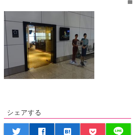
folder
シェアする
line
twitter
facebook
hatenabookmark