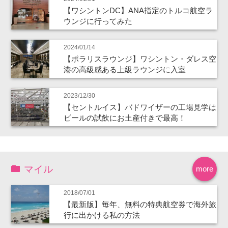
【ワシントンDC】ANA指定のトルコ航空ラ
ウンジに行ってみた
2024/01/14
【ポラリスラウンジ】ワシントン・ダレス空
港の高級感ある上級ラウンジに入室
2023/12/30
【セントルイス】バドワイザーの工場見学は
ビールの試飲にお土産付きで最高！
マイル
more
2018/07/01
【最新版】毎年、無料の特典航空券で海外旅
行に出かける私の方法