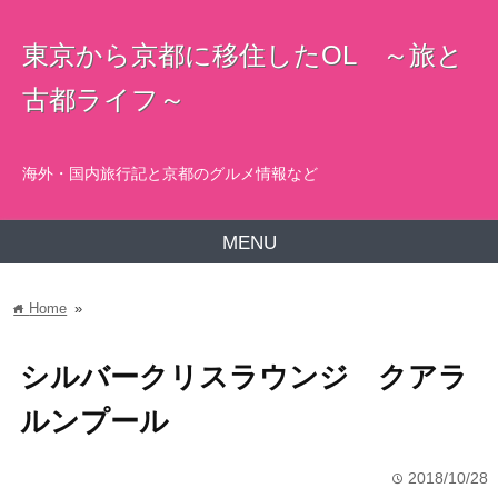
東京から京都に移住したOL ～旅と
古都ライフ～
海外・国内旅行記と京都のグルメ情報など
MENU
Home
»
home
シルバークリスラウンジ クアラ
ルンプール
2018/10/28
time