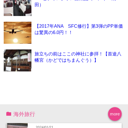
田）
【2017年ANA SFC修行】第3弾のPP単価
は驚異の6.0円！！
旅立ちの前はここの神社に参拝！【首途八
幡宮（かどではちまんぐう）】
海外旅行
more
2024/01/21