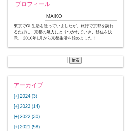
プロフィール
MAIKO
東京でOL生活を送っていましたが、旅行で京都を訪れ
るたびに、京都の魅力にとりつかれていき、移住を決
意。 2016年1月から京都生活を始めました！
検
索:
アーカイブ
[+]
2024 (3)
[+]
1月 (3)
[+]
2023 (14)
ANAビジネスクラスでワシントンDCから羽田
[+]
12月 (3)
空港へ！
[+]
2022 (30)
【セントルイス】バドワイザーの工場見学はビ
[+]
11月 (3)
[+]
【ワシントンDC】ANA指定のトルコ航空ラウ
12月 (1)
ールの試飲にお土産付きで最高！
[+]
2021 (58)
ンジに行ってみた
【マリオット パルス アット メイフラワー宿泊
【モクシー京都二条】オシャレでリーズナブル