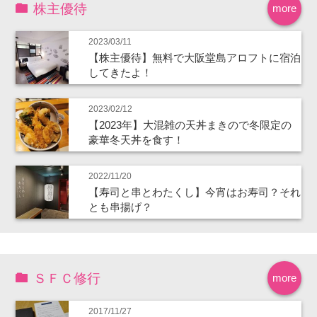
株主優待
more
2023/03/11
【株主優待】無料で大阪堂島アロフトに宿泊
してきたよ！
2023/02/12
【2023年】大混雑の天丼まきので冬限定の
豪華冬天丼を食す！
2022/11/20
【寿司と串とわたくし】今宵はお寿司？それ
とも串揚げ？
ＳＦＣ修行
more
2017/11/27