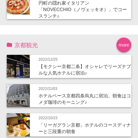
円町の隠れ家イタリアン
「NOVECCHIO（ノヴェッキオ）」でコー
スランチ♪
京都観光
more
2022/12/25
【モクシー京都二条】オシャレでリーズナブ
ルな人気ホテルに宿泊♪
2022/11/03
ホテルベース京都四条烏丸に宿泊。朝食はコ
メダ珈琲のモーニング♪
2022/10/15
「リーガグラン京都」ホテルのコースディナ
ーと三段重の朝食