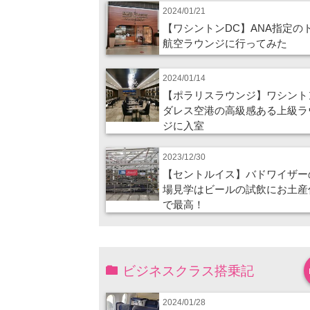
2024/01/21
【ワシントンDC】ANA指定の
航空ラウンジに行ってみた
2024/01/14
【ポラリスラウンジ】ワシント
ダレス空港の高級感ある上級ラ
ジに入室
2023/12/30
【セントルイス】バドワイザー
場見学はビールの試飲にお土産
で最高！
ビジネスクラス搭乗記
2024/01/28