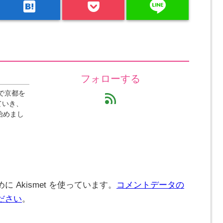
line
hatenabookmark
フォローする
で京都を
feed
ていき、
始めまし
 Akismet を使っています。
コメントデータの
ださい
。