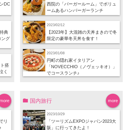
ンDC
西院の「バーガールーム」でボリュ
ームあるハンバーガーランチ
2023/02/12
特典
【2023年】大混雑の天丼まきので冬
ロング
限定の豪華冬天丼を食す！
2023/01/08
円町の隠れ家イタリアン
ート搭
「NOVECCHIO（ノヴェッキオ）」
泣く
でコースランチ♪
国内旅行
more
more
2023/10/29
でリ
「ツーリズムEXPOジャパン2023大
♪
阪」に行ってきたよ！