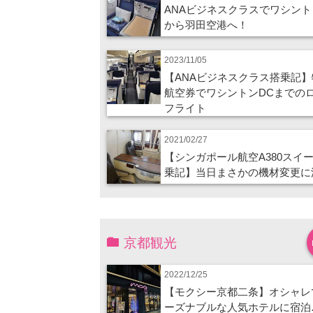
ANAビジネスクラスでワシント
から羽田空港へ！
2023/11/05
【ANAビジネスクラス搭乗記】
航空券でワシントンDCまでの
フライト
2021/02/27
【シンガポール航空A380スイ
乗記】当日まさかの機材変更に
京都観光
2022/12/25
【モクシー京都二条】オシャレ
ーズナブルな人気ホテルに宿泊