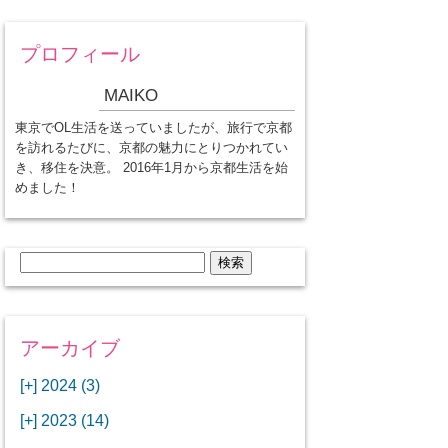
プロフィール
MAIKO
東京でOL生活を送っていましたが、旅行で京都
を訪れるたびに、京都の魅力にとりつかれてい
き、移住を決意。 2016年1月から京都生活を始
めました！
検
索:
アーカイブ
[+]
2024 (3)
[+]
1月 (3)
[+]
2023 (14)
ANAビジネスクラスでワシントン
[+]
12月 (3)
DCから羽田空港へ！