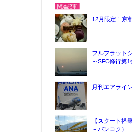
関連記事
12月限定！京
フルフラット
～SFC修行第
月刊エアライン
【スクート搭乗
－バンコク）