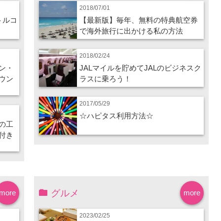
2018/07/01
トルコ
【最新版】毎年、無料の特典航空券
で海外旅行に出かける私の方法
2018/02/24
ン・
JALマイルを貯めてJALのビジネスク
ウン
ラスに乗ろう！
2017/05/29
☆ハピタス利用方法☆
の工
付き
グルメ
more
more
2023/02/25