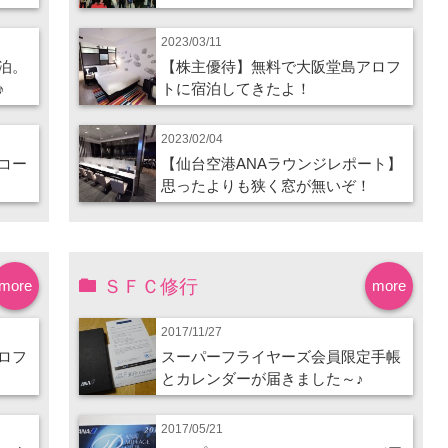
2023/03/11
泊。
【株主優待】無料で大阪堂島アロフ
♪
トに宿泊してきたよ！
2023/02/04
コー
【仙台空港ANAラウンジレポート】
思ったよりも狭く窓が無いぞ！
ＳＦＣ修行
more
more
2017/11/27
ロフ
スーパーフライヤーズ会員限定手帳
とカレンダーが届きました～♪
2017/05/21