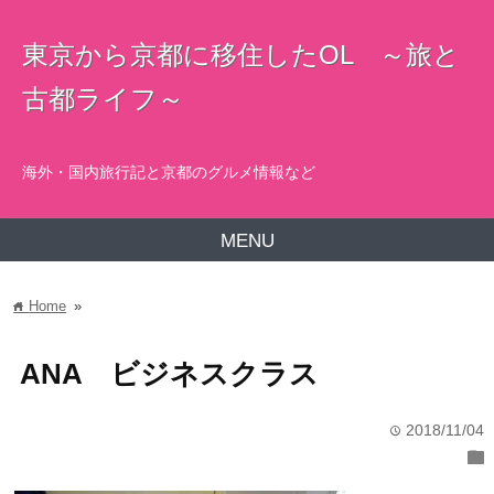
東京から京都に移住したOL ～旅と
古都ライフ～
海外・国内旅行記と京都のグルメ情報など
MENU
Home
»
home
ANA ビジネスクラス
2018/11/04
time
folder