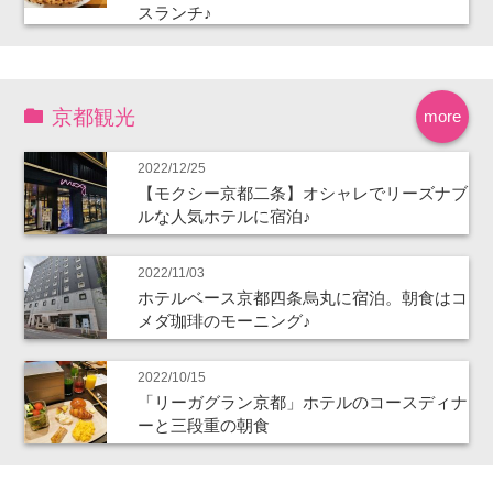
スランチ♪
京都観光
more
2022/12/25
【モクシー京都二条】オシャレでリーズナブ
ルな人気ホテルに宿泊♪
2022/11/03
ホテルベース京都四条烏丸に宿泊。朝食はコ
メダ珈琲のモーニング♪
2022/10/15
「リーガグラン京都」ホテルのコースディナ
ーと三段重の朝食