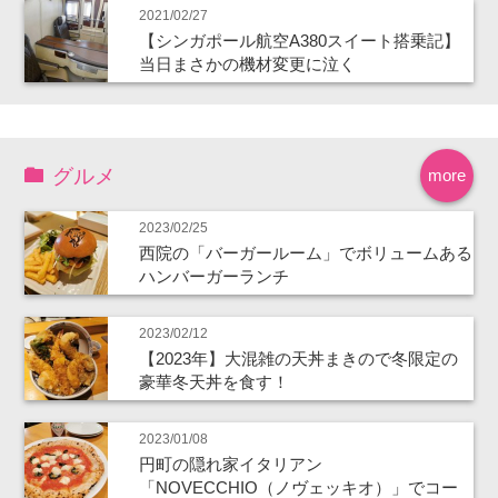
2021/02/27
【シンガポール航空A380スイート搭乗記】
当日まさかの機材変更に泣く
グルメ
more
2023/02/25
西院の「バーガールーム」でボリュームある
ハンバーガーランチ
2023/02/12
【2023年】大混雑の天丼まきので冬限定の
豪華冬天丼を食す！
2023/01/08
円町の隠れ家イタリアン
「NOVECCHIO（ノヴェッキオ）」でコー