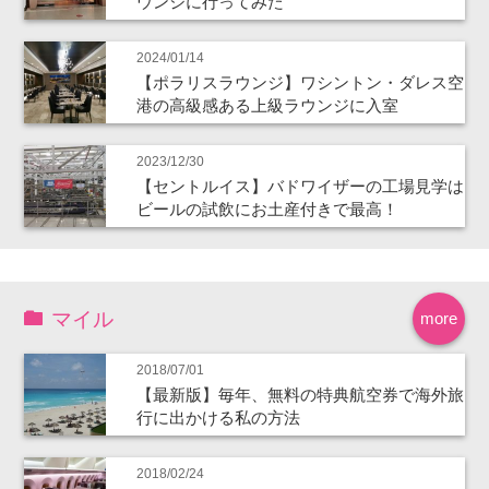
ウンジに行ってみた
2024/01/14
【ポラリスラウンジ】ワシントン・ダレス空
港の高級感ある上級ラウンジに入室
2023/12/30
【セントルイス】バドワイザーの工場見学は
ビールの試飲にお土産付きで最高！
マイル
more
2018/07/01
【最新版】毎年、無料の特典航空券で海外旅
行に出かける私の方法
2018/02/24