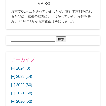
MAIKO
東京でOL生活を送っていましたが、旅行で京都を訪れ
るたびに、京都の魅力にとりつかれていき、移住を決
意。 2016年1月から京都生活を始めました！
検
索:
アーカイブ
[+]
2024 (3)
[+]
1月 (3)
[+]
2023 (14)
ANAビジネスクラスでワシントンDCから羽田
[+]
12月 (3)
空港へ！
[+]
2022 (30)
【セントルイス】バドワイザーの工場見学はビ
[+]
11月 (3)
[+]
【ワシントンDC】ANA指定のトルコ航空ラウ
12月 (1)
ールの試飲にお土産付きで最高！
[+]
2021 (58)
ンジに行ってみた
【マリオット パルス アット メイフラワー宿泊
【モクシー京都二条】オシャレでリーズナブル
[+]
10月 (1)
[+]
11月 (4)
[+]
【MLB観戦】セントルイスで大谷翔平vsヌート
12月 (4)
記】ワシントンDCの中心で快適ステイ♪
な人気ホテルに宿泊♪
[+]
2020 (52)
【ポラリスラウンジ】ワシントン・ダレス空港
「ツーリズムEXPOジャパン2023大阪」に行っ
バーの対決に大興奮！
【シェラトングランドホテル広島】デラックス
スパを楽しむリーベルホテルユニバーサルスタ
[+]
3月 (1)
[+]
10月 (3)
[+]
の高級感ある上級ラウンジに入室
【ウドバーハジーセンター】実物のコンコルド
11月 (4)
[+]
てきたよ！
12月 (5)
ツインルームに宿泊♪