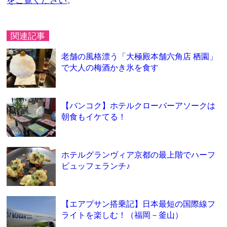
をご覧ください
。
関連記事
老舗の風格漂う「大極殿本舗六角店 栖園」
で大人の梅酒かき氷を食す
【バンコク】ホテルクローバーアソークは
朝食もイケてる！
ホテルグランヴィア京都の最上階でハーフ
ビュッフェランチ♪
【エアプサン搭乗記】日本最短の国際線フ
ライトを楽しむ！（福岡－釜山）