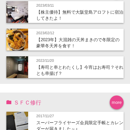
2023/03/11
【株主優待】無料で大阪堂島アロフトに宿泊
してきたよ！
2023/02/12
【2023年】大混雑の天丼まきので冬限定の
豪華冬天丼を食す！
2022/11/20
【寿司と串とわたくし】今宵はお寿司？それ
とも串揚げ？
ＳＦＣ修行
more
2017/11/27
スーパーフライヤーズ会員限定手帳とカレン
ダーが届きました～♪