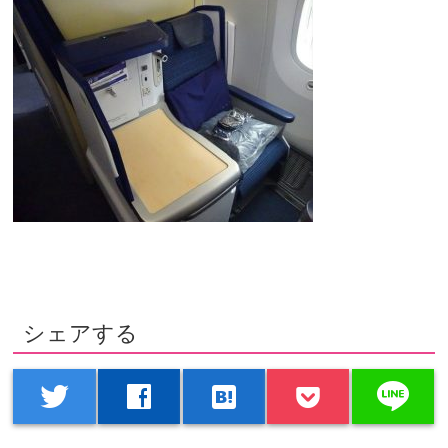
シェアする
line
twitter
facebook
hatenabookmark