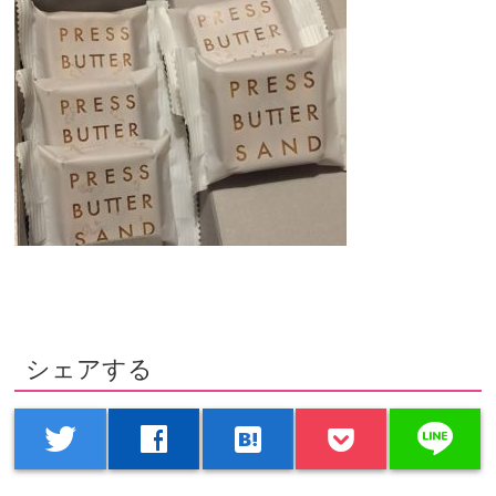
シェアする
line
twitter
facebook
hatenabookmark