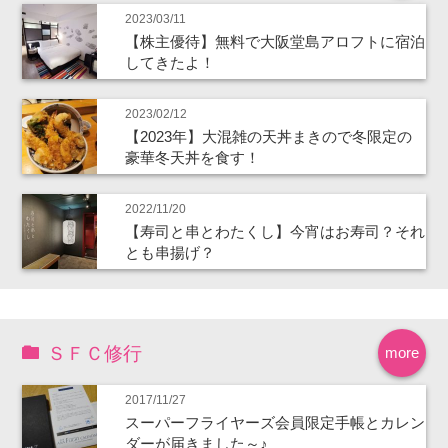
2023/03/11
【株主優待】無料で大阪堂島アロフトに宿泊
してきたよ！
2023/02/12
【2023年】大混雑の天丼まきので冬限定の
豪華冬天丼を食す！
2022/11/20
【寿司と串とわたくし】今宵はお寿司？それ
とも串揚げ？
ＳＦＣ修行
more
2017/11/27
スーパーフライヤーズ会員限定手帳とカレン
ダーが届きました～♪