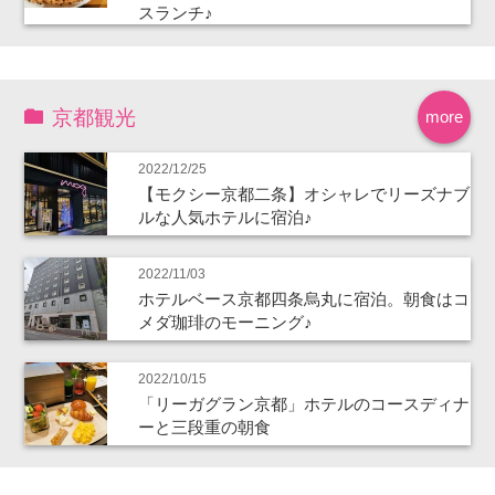
スランチ♪
京都観光
more
2022/12/25
【モクシー京都二条】オシャレでリーズナブ
ルな人気ホテルに宿泊♪
2022/11/03
ホテルベース京都四条烏丸に宿泊。朝食はコ
メダ珈琲のモーニング♪
2022/10/15
「リーガグラン京都」ホテルのコースディナ
ーと三段重の朝食