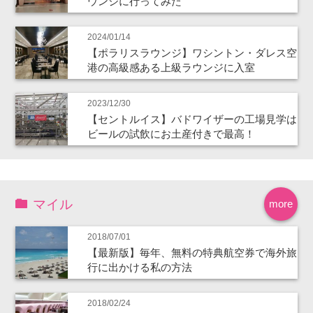
ウンジに行ってみた
2024/01/14
【ポラリスラウンジ】ワシントン・ダレス空
港の高級感ある上級ラウンジに入室
2023/12/30
【セントルイス】バドワイザーの工場見学は
ビールの試飲にお土産付きで最高！
マイル
more
2018/07/01
【最新版】毎年、無料の特典航空券で海外旅
行に出かける私の方法
2018/02/24