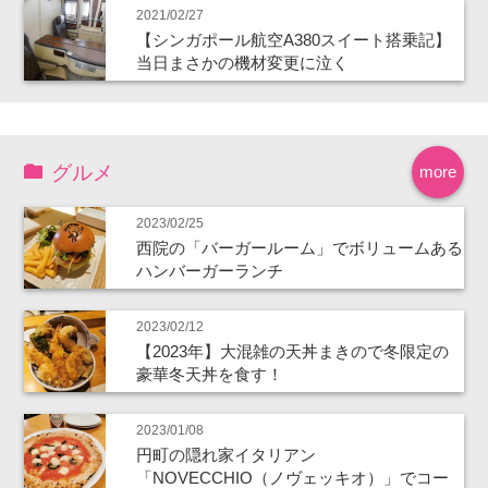
2021/02/27
【シンガポール航空A380スイート搭乗記】
当日まさかの機材変更に泣く
グルメ
more
2023/02/25
西院の「バーガールーム」でボリュームある
ハンバーガーランチ
2023/02/12
【2023年】大混雑の天丼まきので冬限定の
豪華冬天丼を食す！
2023/01/08
円町の隠れ家イタリアン
「NOVECCHIO（ノヴェッキオ）」でコー