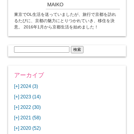
MAIKO
東京でOL生活を送っていましたが、旅行で京都を訪れ
るたびに、京都の魅力にとりつかれていき、移住を決
意。 2016年1月から京都生活を始めました！
検
索:
アーカイブ
[+]
2024 (3)
[+]
1月 (3)
[+]
2023 (14)
ANAビジネスクラスでワシントンDCから羽田
[+]
12月 (3)
空港へ！
[+]
2022 (30)
【セントルイス】バドワイザーの工場見学はビ
[+]
11月 (3)
[+]
【ワシントンDC】ANA指定のトルコ航空ラウ
12月 (1)
ールの試飲にお土産付きで最高！
[+]
2021 (58)
ンジに行ってみた
【マリオット パルス アット メイフラワー宿泊
【モクシー京都二条】オシャレでリーズナブル
[+]
10月 (1)
[+]
11月 (4)
[+]
【MLB観戦】セントルイスで大谷翔平vsヌート
12月 (4)
記】ワシントンDCの中心で快適ステイ♪
な人気ホテルに宿泊♪
[+]
2020 (52)
【ポラリスラウンジ】ワシントン・ダレス空港
「ツーリズムEXPOジャパン2023大阪」に行っ
バーの対決に大興奮！
【シェラトングランドホテル広島】デラックス
スパを楽しむリーベルホテルユニバーサルスタ
[+]
3月 (1)
[+]
10月 (3)
[+]
の高級感ある上級ラウンジに入室
【ウドバーハジーセンター】実物のコンコルド
11月 (4)
[+]
てきたよ！
12月 (5)
ツインルームに宿泊♪