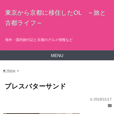
東京から京都に移住したOL ～旅と
古都ライフ～
海外・国内旅行記と京都のグルメ情報など
MENU
Home
»
home
プレスバターサンド
2018/11/17
time
folder