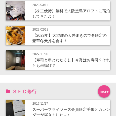
2023/03/11
【株主優待】無料で大阪堂島アロフトに宿泊
してきたよ！
2023/02/12
【2023年】大混雑の天丼まきので冬限定の
豪華冬天丼を食す！
2022/11/20
【寿司と串とわたくし】今宵はお寿司？それ
とも串揚げ？
ＳＦＣ修行
more
2017/11/27
スーパーフライヤーズ会員限定手帳とカレン
ダーが届きました～♪