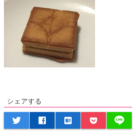
シェアする
line
twitter
facebook
hatenabookmark