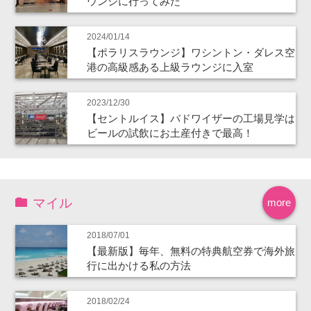
ウンジに行ってみた
2024/01/14
【ポラリスラウンジ】ワシントン・ダレス空
港の高級感ある上級ラウンジに入室
2023/12/30
【セントルイス】バドワイザーの工場見学は
ビールの試飲にお土産付きで最高！
マイル
more
2018/07/01
【最新版】毎年、無料の特典航空券で海外旅
行に出かける私の方法
2018/02/24