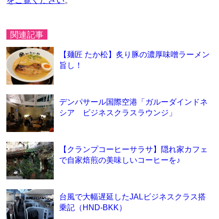
をご覧ください
。
関連記事
【麺匠 たか松】炙り豚の濃厚味噌ラーメン
旨し！
デンパサール国際空港「ガルーダインドネ
シア ビジネスクラスラウンジ」
【クランプコーヒーサラサ】隠れ家カフェ
で自家焙煎の美味しいコーヒーを♪
台風で大幅遅延したJALビジネスクラス搭
乗記（HND-BKK）