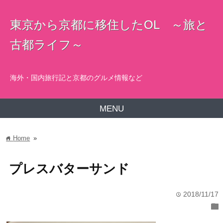
東京から京都に移住したOL ～旅と
古都ライフ～
海外・国内旅行記と京都のグルメ情報など
MENU
Home
»
home
プレスバターサンド
2018/11/17
time
folder