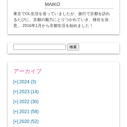
MAIKO
東京でOL生活を送っていましたが、旅行で京都を訪れ
るたびに、京都の魅力にとりつかれていき、移住を決
意。 2016年1月から京都生活を始めました！
検
索:
アーカイブ
[+]
2024 (3)
[+]
1月 (3)
[+]
2023 (14)
ANAビジネスクラスでワシントンDCから羽田
[+]
12月 (3)
空港へ！
[+]
2022 (30)
【セントルイス】バドワイザーの工場見学はビ
[+]
11月 (3)
[+]
【ワシントンDC】ANA指定のトルコ航空ラウ
12月 (1)
ールの試飲にお土産付きで最高！
[+]
2021 (58)
ンジに行ってみた
【マリオット パルス アット メイフラワー宿泊
【モクシー京都二条】オシャレでリーズナブル
[+]
10月 (1)
[+]
11月 (4)
[+]
【MLB観戦】セントルイスで大谷翔平vsヌート
12月 (4)
記】ワシントンDCの中心で快適ステイ♪
な人気ホテルに宿泊♪
[+]
2020 (52)
【ポラリスラウンジ】ワシントン・ダレス空港
「ツーリズムEXPOジャパン2023大阪」に行っ
バーの対決に大興奮！
【シェラトングランドホテル広島】デラックス
スパを楽しむリーベルホテルユニバーサルスタ
[+]
3月 (1)
[+]
10月 (3)
[+]
の高級感ある上級ラウンジに入室
【ウドバーハジーセンター】実物のコンコルド
11月 (4)
[+]
てきたよ！
12月 (5)
ツインルームに宿泊♪