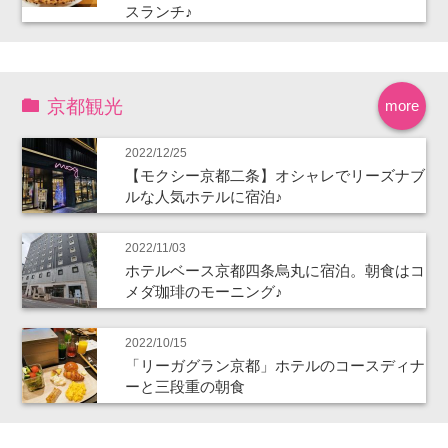
スランチ♪
京都観光
more
2022/12/25
【モクシー京都二条】オシャレでリーズナブ
ルな人気ホテルに宿泊♪
2022/11/03
ホテルベース京都四条烏丸に宿泊。朝食はコ
メダ珈琲のモーニング♪
2022/10/15
「リーガグラン京都」ホテルのコースディナ
ーと三段重の朝食