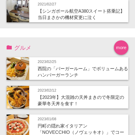
2021/02/27
【シンガポール航空A380スイート搭乗記】
当日まさかの機材変更に泣く
グルメ
more
2023/02/25
西院の「バーガールーム」でボリュームある
ハンバーガーランチ
2023/02/12
【2023年】大混雑の天丼まきので冬限定の
豪華冬天丼を食す！
2023/01/08
円町の隠れ家イタリアン
「NOVECCHIO（ノヴェッキオ）」でコー