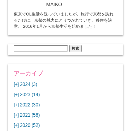
MAIKO
東京でOL生活を送っていましたが、旅行で京都を訪れ
るたびに、京都の魅力にとりつかれていき、移住を決
意。 2016年1月から京都生活を始めました！
検
索:
アーカイブ
[+]
2024 (3)
[+]
1月 (3)
[+]
2023 (14)
ANAビジネスクラスでワシントンDCから羽田
[+]
12月 (3)
空港へ！
[+]
2022 (30)
【セントルイス】バドワイザーの工場見学はビ
[+]
11月 (3)
[+]
【ワシントンDC】ANA指定のトルコ航空ラウ
12月 (1)
ールの試飲にお土産付きで最高！
[+]
2021 (58)
ンジに行ってみた
【マリオット パルス アット メイフラワー宿泊
【モクシー京都二条】オシャレでリーズナブル
[+]
10月 (1)
[+]
11月 (4)
[+]
【MLB観戦】セントルイスで大谷翔平vsヌート
12月 (4)
記】ワシントンDCの中心で快適ステイ♪
な人気ホテルに宿泊♪
[+]
2020 (52)
【ポラリスラウンジ】ワシントン・ダレス空港
「ツーリズムEXPOジャパン2023大阪」に行っ
バーの対決に大興奮！
【シェラトングランドホテル広島】デラックス
スパを楽しむリーベルホテルユニバーサルスタ
[+]
3月 (1)
[+]
10月 (3)
[+]
の高級感ある上級ラウンジに入室
【ウドバーハジーセンター】実物のコンコルド
11月 (4)
[+]
てきたよ！
12月 (5)
ツインルームに宿泊♪