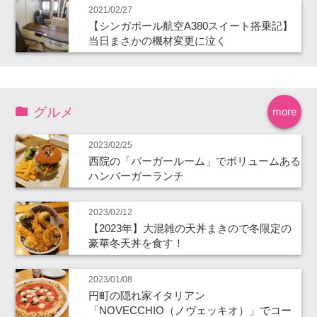
2021/02/27
【シンガポール航空A380スイート搭乗記】
当日まさかの機材変更に泣く
グルメ
more
2023/02/25
西院の「バーガールーム」でボリュームある
ハンバーガーランチ
2023/02/12
【2023年】大混雑の天丼まきので冬限定の
豪華冬天丼を食す！
2023/01/08
円町の隠れ家イタリアン
「NOVECCHIO（ノヴェッキオ）」でコー