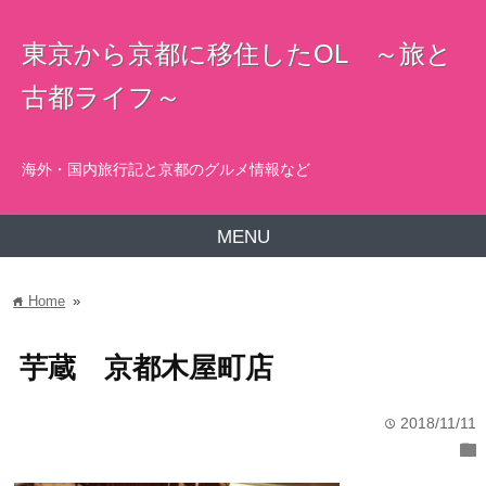
東京から京都に移住したOL ～旅と
古都ライフ～
海外・国内旅行記と京都のグルメ情報など
MENU
Home
»
home
芋蔵 京都木屋町店
2018/11/11
time
folder