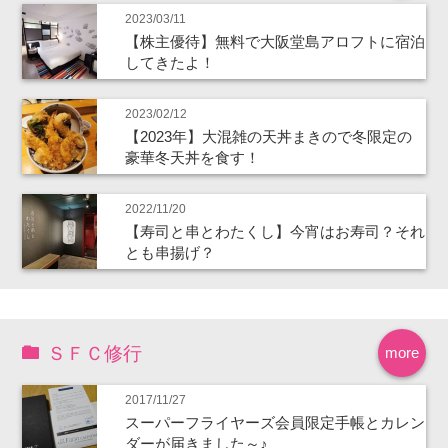
2023/03/11
【株主優待】無料で大阪堂島アロフトに宿泊
してきたよ！
2023/02/12
【2023年】大混雑の天丼まきので冬限定の
豪華冬天丼を食す！
2022/11/20
【寿司と串とわたくし】今宵はお寿司？それ
とも串揚げ？
ＳＦＣ修行
more
2017/11/27
スーパーフライヤーズ会員限定手帳とカレン
ダーが届きました～♪