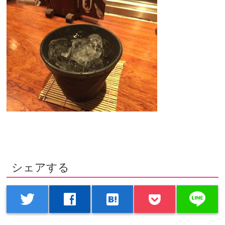
シェアする
line
twitter
facebook
hatenabookmark