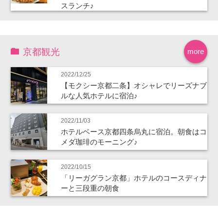
スランチ♪
京都観光
more
2022/12/25
【モクシー京都二条】オシャレでリーズナブ
ルな人気ホテルに宿泊♪
2022/11/03
ホテルベース京都四条烏丸に宿泊。朝食はコ
メダ珈琲のモーニング♪
2022/10/15
「リーガグラン京都」ホテルのコースディナ
ーと三段重の朝食