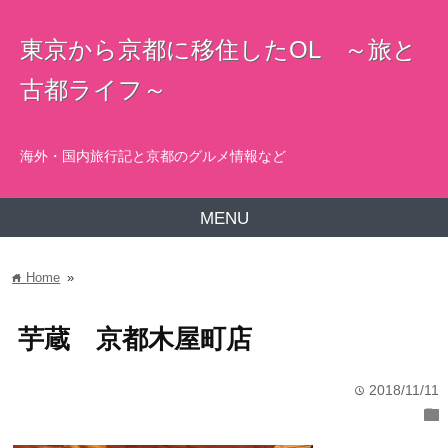
東京から京都に移住したOL ～旅と
古都ライフ～
海外・国内旅行記と京都のグルメ情報など
MENU
Home
»
home
芋蔵 京都木屋町店
2018/11/11
time
folder