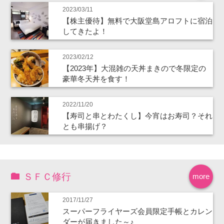
2023/03/11
【株主優待】無料で大阪堂島アロフトに宿泊
してきたよ！
2023/02/12
【2023年】大混雑の天丼まきので冬限定の
豪華冬天丼を食す！
2022/11/20
【寿司と串とわたくし】今宵はお寿司？それ
とも串揚げ？
ＳＦＣ修行
more
2017/11/27
スーパーフライヤーズ会員限定手帳とカレン
ダーが届きました～♪