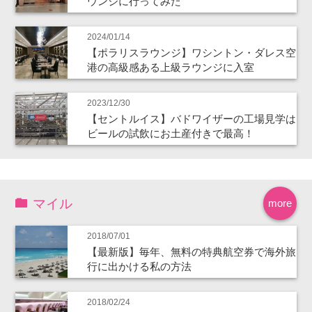
ウンジに行ってみた
2024/01/14
【ポラリスラウンジ】ワシントン・ダレス空
港の高級感ある上級ラウンジに入室
2023/12/30
【セントルイス】バドワイザーの工場見学は
ビールの試飲にお土産付きで最高！
マイル
more
2018/07/01
【最新版】毎年、無料の特典航空券で海外旅
行に出かける私の方法
2018/02/24