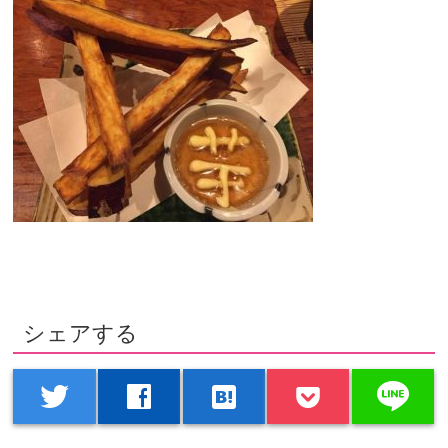
シェアする
line
twitter
facebook
hatenabookmark