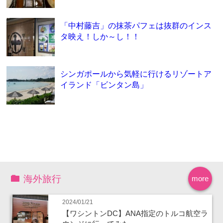
「中村藤吉」の抹茶パフェは抜群のインス
タ映え！しか～し！！
シンガポールから気軽に行けるリゾートア
イランド「ビンタン島」
海外旅行
more
2024/01/21
【ワシントンDC】ANA指定のトルコ航空ラ