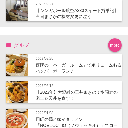
2021/02/27
【シンガポール航空A380スイート搭乗記】
当日まさかの機材変更に泣く
グルメ
more
2023/02/25
西院の「バーガールーム」でボリュームある
ハンバーガーランチ
2023/02/12
【2023年】大混雑の天丼まきので冬限定の
豪華冬天丼を食す！
2023/01/08
円町の隠れ家イタリアン
「NOVECCHIO（ノヴェッキオ）」でコー