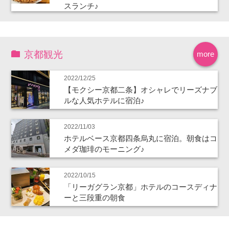
スランチ♪
京都観光
more
2022/12/25
【モクシー京都二条】オシャレでリーズナブ
ルな人気ホテルに宿泊♪
2022/11/03
ホテルベース京都四条烏丸に宿泊。朝食はコ
メダ珈琲のモーニング♪
2022/10/15
「リーガグラン京都」ホテルのコースディナ
ーと三段重の朝食