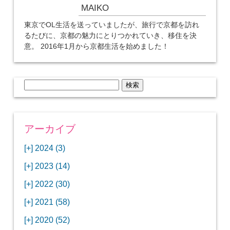
MAIKO
東京でOL生活を送っていましたが、旅行で京都を訪れ
るたびに、京都の魅力にとりつかれていき、移住を決
意。 2016年1月から京都生活を始めました！
検
索:
アーカイブ
[+]
2024 (3)
[+]
1月 (3)
[+]
2023 (14)
ANAビジネスクラスでワシントンDCから羽田
[+]
12月 (3)
空港へ！
[+]
2022 (30)
【セントルイス】バドワイザーの工場見学はビ
[+]
11月 (3)
[+]
【ワシントンDC】ANA指定のトルコ航空ラウ
12月 (1)
ールの試飲にお土産付きで最高！
[+]
2021 (58)
ンジに行ってみた
【マリオット パルス アット メイフラワー宿泊
【モクシー京都二条】オシャレでリーズナブル
[+]
10月 (1)
[+]
11月 (4)
[+]
【MLB観戦】セントルイスで大谷翔平vsヌート
12月 (4)
記】ワシントンDCの中心で快適ステイ♪
な人気ホテルに宿泊♪
[+]
2020 (52)
【ポラリスラウンジ】ワシントン・ダレス空港
「ツーリズムEXPOジャパン2023大阪」に行っ
バーの対決に大興奮！
【シェラトングランドホテル広島】デラックス
スパを楽しむリーベルホテルユニバーサルスタ
[+]
3月 (1)
[+]
10月 (3)
[+]
の高級感ある上級ラウンジに入室
【ウドバーハジーセンター】実物のコンコルド
11月 (4)
[+]
てきたよ！
12月 (5)
ツインルームに宿泊♪