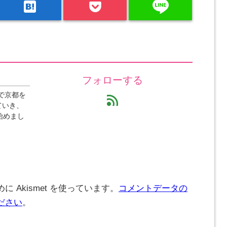
line
hatenabookmark
フォローする
で京都を
feed
ていき、
始めまし
 Akismet を使っています。
コメントデータの
ださい
。