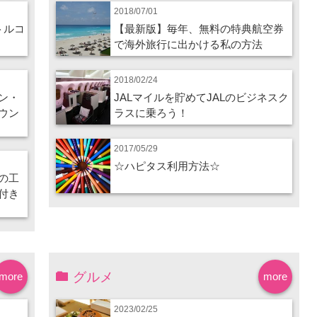
2018/07/01
トルコ
【最新版】毎年、無料の特典航空券
で海外旅行に出かける私の方法
2018/02/24
ン・
JALマイルを貯めてJALのビジネスク
ウン
ラスに乗ろう！
2017/05/29
☆ハピタス利用方法☆
の工
付き
グルメ
more
more
2023/02/25