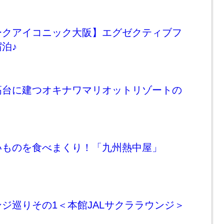
ークアイコニック大阪】エグゼクティブフ
泊♪
高台に建つオキナワマリオットリゾートの
！
いものを食べまくり！「九州熱中屋」
ジ巡りその1＜本館JALサクララウンジ＞