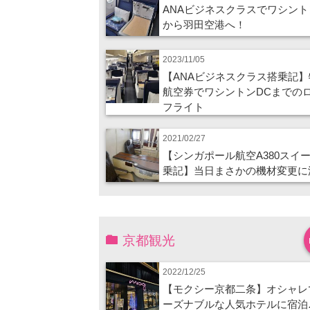
ANAビジネスクラスでワシント
から羽田空港へ！
2023/11/05
【ANAビジネスクラス搭乗記】
航空券でワシントンDCまでの
フライト
2021/02/27
【シンガポール航空A380スイ
乗記】当日まさかの機材変更に
京都観光
2022/12/25
【モクシー京都二条】オシャレ
ーズナブルな人気ホテルに宿泊