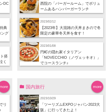
ンDC
西院の「バーガールーム」でボリュ
ームあるハンバーガーランチ
2023/02/12
特典
【2023年】大混雑の天丼まきので冬
ロング
限定の豪華冬天丼を食す！
2023/01/08
円町の隠れ家イタリアン
ート搭
「NOVECCHIO（ノヴェッキオ）」
泣く
でコースランチ♪
国内旅行
more
more
2023/10/29
でリ
「ツーリズムEXPOジャパン2023大
♪
阪」に行ってきたよ！