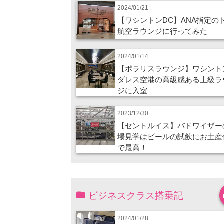
2024/01/21
【ワシントンDC】ANA指定の
航空ラウンジに行ってみた
2024/01/14
【ポラリスラウンジ】ワシント
ダレス空港の高級感ある上級ラ
ジに入室
2023/12/30
【セントルイス】バドワイザー
場見学はビールの試飲にお土産
で最高！
ビジネスクラス搭乗記
2024/01/28