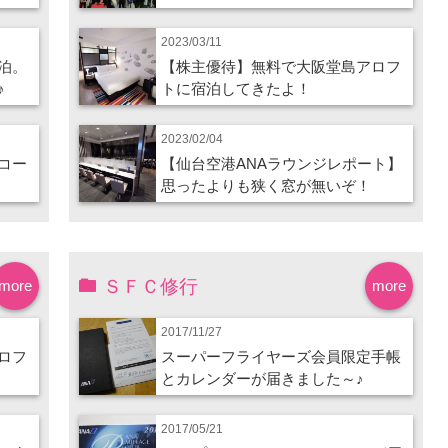
2023/03/11
泊。
【株主優待】無料で大阪堂島アロフ
♪
トに宿泊してきたよ！
2023/02/04
コー
【仙台空港ANAラウンジレポート】
思ったよりも狭く窓が無いぞ！
ＳＦＣ修行
more
more
2017/11/27
ロフ
スーパーフライヤーズ会員限定手帳
とカレンダーが届きました～♪
2017/05/21