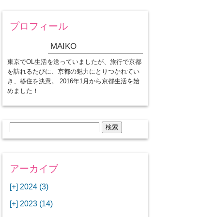
プロフィール
MAIKO
東京でOL生活を送っていましたが、旅行で京都
を訪れるたびに、京都の魅力にとりつかれてい
き、移住を決意。 2016年1月から京都生活を始
めました！
検
索:
アーカイブ
[+]
2024 (3)
[+]
1月 (3)
[+]
2023 (14)
ANAビジネスクラスでワシントン
[+]
12月 (3)
DCから羽田空港へ！