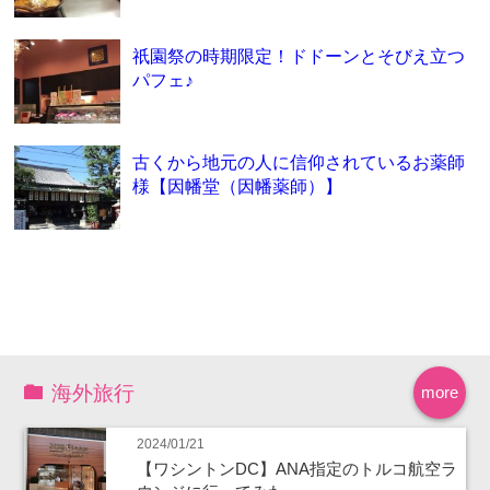
祇園祭の時期限定！ドドーンとそびえ立つ
パフェ♪
古くから地元の人に信仰されているお薬師
様【因幡堂（因幡薬師）】
海外旅行
more
2024/01/21
【ワシントンDC】ANA指定のトルコ航空ラ