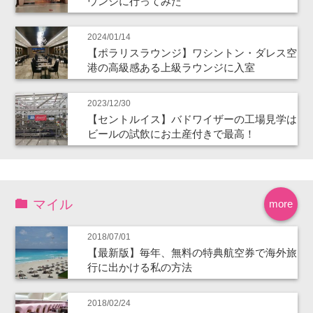
ウンジに行ってみた
2024/01/14
【ポラリスラウンジ】ワシントン・ダレス空
港の高級感ある上級ラウンジに入室
2023/12/30
【セントルイス】バドワイザーの工場見学は
ビールの試飲にお土産付きで最高！
マイル
more
2018/07/01
【最新版】毎年、無料の特典航空券で海外旅
行に出かける私の方法
2018/02/24