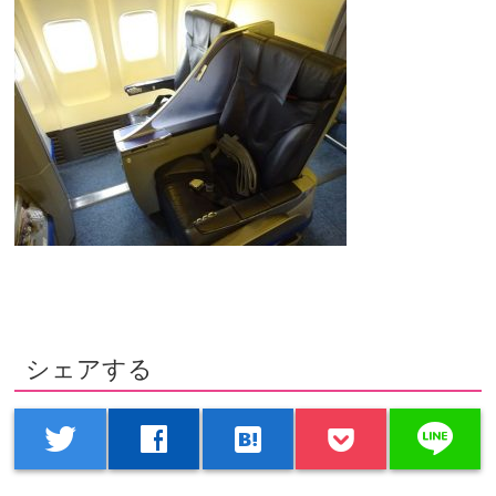
シェアする
line
twitter
facebook
hatenabookmark