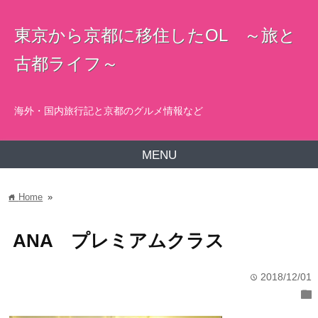
東京から京都に移住したOL ～旅と
古都ライフ～
海外・国内旅行記と京都のグルメ情報など
MENU
Home
»
home
ANA プレミアムクラス
2018/12/01
time
folder