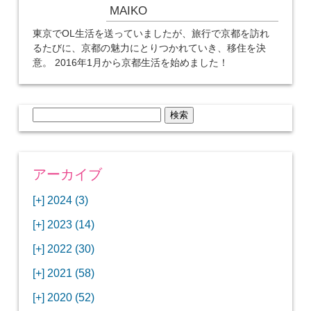
MAIKO
東京でOL生活を送っていましたが、旅行で京都を訪れ
るたびに、京都の魅力にとりつかれていき、移住を決
意。 2016年1月から京都生活を始めました！
検
索:
アーカイブ
[+]
2024 (3)
[+]
1月 (3)
[+]
2023 (14)
ANAビジネスクラスでワシントンDCから羽田
[+]
12月 (3)
空港へ！
[+]
2022 (30)
【セントルイス】バドワイザーの工場見学はビ
[+]
11月 (3)
[+]
【ワシントンDC】ANA指定のトルコ航空ラウ
12月 (1)
ールの試飲にお土産付きで最高！
[+]
2021 (58)
ンジに行ってみた
【マリオット パルス アット メイフラワー宿泊
【モクシー京都二条】オシャレでリーズナブル
[+]
10月 (1)
[+]
11月 (4)
[+]
【MLB観戦】セントルイスで大谷翔平vsヌート
12月 (4)
記】ワシントンDCの中心で快適ステイ♪
な人気ホテルに宿泊♪
[+]
2020 (52)
【ポラリスラウンジ】ワシントン・ダレス空港
「ツーリズムEXPOジャパン2023大阪」に行っ
バーの対決に大興奮！
【シェラトングランドホテル広島】デラックス
スパを楽しむリーベルホテルユニバーサルスタ
[+]
3月 (1)
[+]
10月 (3)
[+]
の高級感ある上級ラウンジに入室
【ウドバーハジーセンター】実物のコンコルド
11月 (4)
[+]
てきたよ！
12月 (5)
ツインルームに宿泊♪