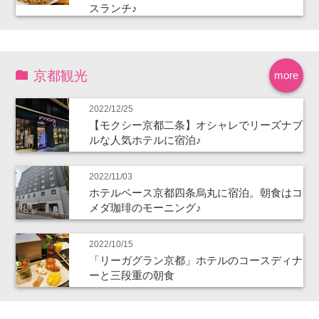
スランチ♪
京都観光
more
2022/12/25
【モクシー京都二条】オシャレでリーズナブ
ルな人気ホテルに宿泊♪
2022/11/03
ホテルベース京都四条烏丸に宿泊。朝食はコ
メダ珈琲のモーニング♪
2022/10/15
「リーガグラン京都」ホテルのコースディナ
ーと三段重の朝食