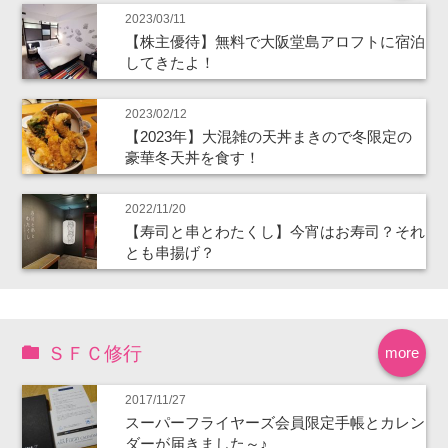
2023/03/11
【株主優待】無料で大阪堂島アロフトに宿泊
してきたよ！
2023/02/12
【2023年】大混雑の天丼まきので冬限定の
豪華冬天丼を食す！
2022/11/20
【寿司と串とわたくし】今宵はお寿司？それ
とも串揚げ？
ＳＦＣ修行
more
2017/11/27
スーパーフライヤーズ会員限定手帳とカレン
ダーが届きました～♪