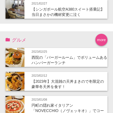
2021/02/27
【シンガポール航空A380スイート搭乗記】
当日まさかの機材変更に泣く
グルメ
more
2023/02/25
西院の「バーガールーム」でボリュームある
ハンバーガーランチ
2023/02/12
【2023年】大混雑の天丼まきので冬限定の
豪華冬天丼を食す！
2023/01/08
円町の隠れ家イタリアン
「NOVECCHIO（ノヴェッキオ）」でコー