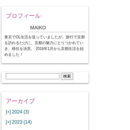
プロフィール
MAIKO
東京でOL生活を送っていましたが、旅行で京都
を訪れるたびに、京都の魅力にとりつかれてい
き、移住を決意。 2016年1月から京都生活を始
めました！
検
索:
アーカイブ
[+]
2024 (3)
[+]
1月 (3)
[+]
2023 (14)
ANAビジネスクラスでワシントン
[+]
12月 (3)
DCから羽田空港へ！