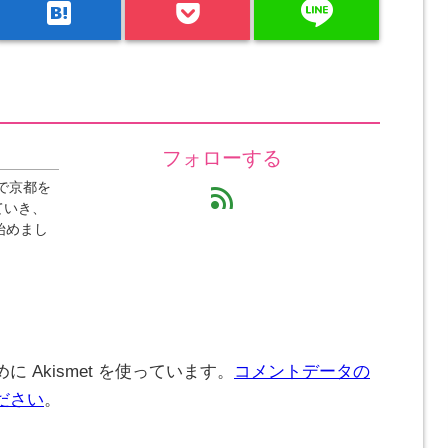
line
hatenabookmark
フォローする
で京都を
feed
ていき、
始めまし
 Akismet を使っています。
コメントデータの
ださい
。