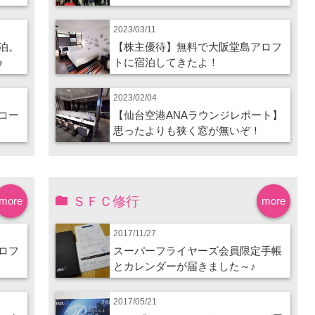
2023/03/11
泊。
【株主優待】無料で大阪堂島アロフ
♪
トに宿泊してきたよ！
2023/02/04
コー
【仙台空港ANAラウンジレポート】
思ったよりも狭く窓が無いぞ！
ＳＦＣ修行
more
more
2017/11/27
ロフ
スーパーフライヤーズ会員限定手帳
とカレンダーが届きました～♪
2017/05/21