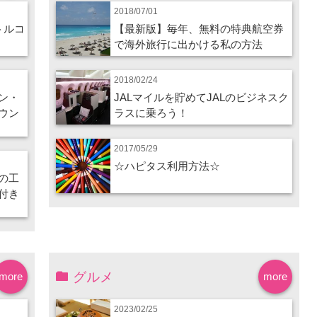
2018/07/01
トルコ
【最新版】毎年、無料の特典航空券
で海外旅行に出かける私の方法
2018/02/24
ン・
JALマイルを貯めてJALのビジネスク
ウン
ラスに乗ろう！
2017/05/29
☆ハピタス利用方法☆
の工
付き
グルメ
more
more
2023/02/25