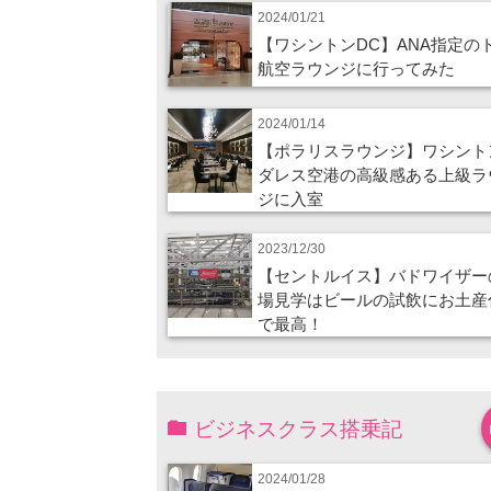
2024/01/21
【ワシントンDC】ANA指定の
航空ラウンジに行ってみた
2024/01/14
【ポラリスラウンジ】ワシント
ダレス空港の高級感ある上級ラ
ジに入室
2023/12/30
【セントルイス】バドワイザー
場見学はビールの試飲にお土産
で最高！
ビジネスクラス搭乗記
2024/01/28