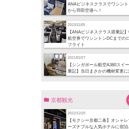
ANAビジネスクラスでワシント
から羽田空港へ！
2023/11/05
【ANAビジネスクラス搭乗記】
航空券でワシントンDCまでの
フライト
2021/02/27
【シンガポール航空A380スイ
乗記】当日まさかの機材変更に
京都観光
2022/12/25
【モクシー京都二条】オシャレ
ーズナブルな人気ホテルに宿泊