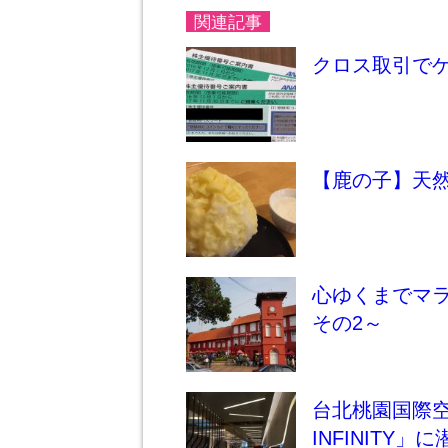
関連記事
クロス取引でゲ
【鹿の子】天
心ゆくまでマラ
その2～
台北桃園国際空
INFINITY」