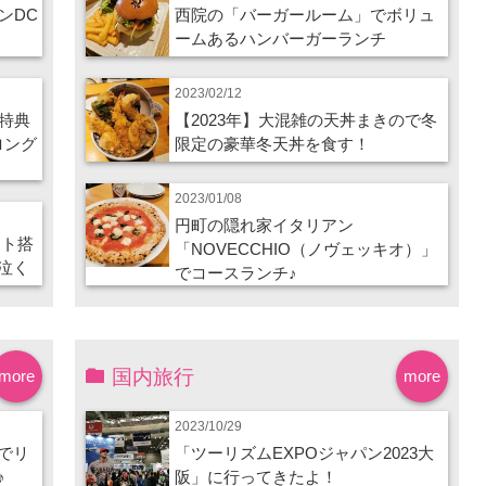
ンDC
西院の「バーガールーム」でボリュ
ームあるハンバーガーランチ
2023/02/12
特典
【2023年】大混雑の天丼まきので冬
ロング
限定の豪華冬天丼を食す！
2023/01/08
円町の隠れ家イタリアン
ート搭
「NOVECCHIO（ノヴェッキオ）」
泣く
でコースランチ♪
国内旅行
more
more
2023/10/29
でリ
「ツーリズムEXPOジャパン2023大
♪
阪」に行ってきたよ！