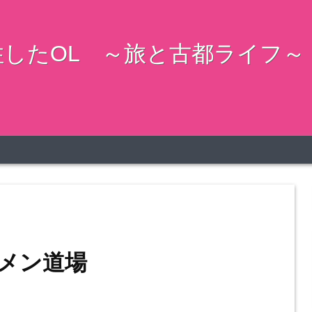
したOL ～旅と古都ライフ～
メン道場