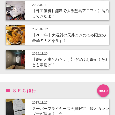
2023/03/11
【株主優待】無料で大阪堂島アロフトに宿泊
してきたよ！
2023/02/12
【2023年】大混雑の天丼まきので冬限定の
豪華冬天丼を食す！
2022/11/20
【寿司と串とわたくし】今宵はお寿司？それ
とも串揚げ？
ＳＦＣ修行
more
2017/11/27
スーパーフライヤーズ会員限定手帳とカレン
ダーが届きました～♪