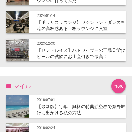
ウンジに行ってみた
2024/01/14
【ポラリスラウンジ】ワシントン・ダレス空
港の高級感ある上級ラウンジに入室
2023/12/30
【セントルイス】バドワイザーの工場見学は
ビールの試飲にお土産付きで最高！
マイル
more
2018/07/01
【最新版】毎年、無料の特典航空券で海外旅
行に出かける私の方法
2018/02/24