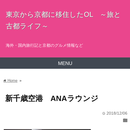
東京から京都に移住したOL ～旅と
古都ライフ～
海外・国内旅行記と京都のグルメ情報など
MENU
Home
»
home
新千歳空港 ANAラウンジ
2018/12/06
time
folder