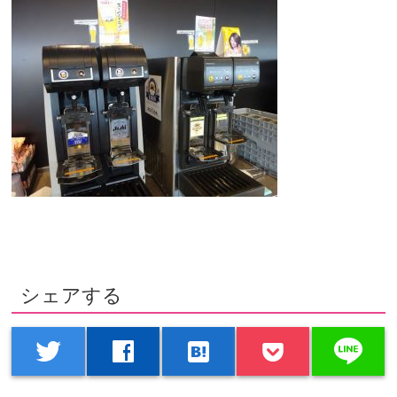
シェアする
line
twitter
facebook
hatenabookmark