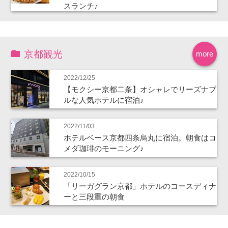
スランチ♪
京都観光
more
2022/12/25
【モクシー京都二条】オシャレでリーズナブ
ルな人気ホテルに宿泊♪
2022/11/03
ホテルベース京都四条烏丸に宿泊。朝食はコ
メダ珈琲のモーニング♪
2022/10/15
「リーガグラン京都」ホテルのコースディナ
ーと三段重の朝食