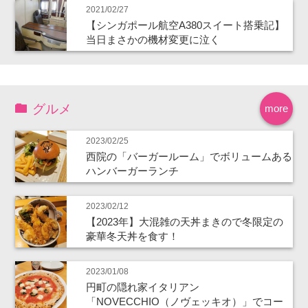
2021/02/27
【シンガポール航空A380スイート搭乗記】
当日まさかの機材変更に泣く
グルメ
more
2023/02/25
西院の「バーガールーム」でボリュームある
ハンバーガーランチ
2023/02/12
【2023年】大混雑の天丼まきので冬限定の
豪華冬天丼を食す！
2023/01/08
円町の隠れ家イタリアン
「NOVECCHIO（ノヴェッキオ）」でコー