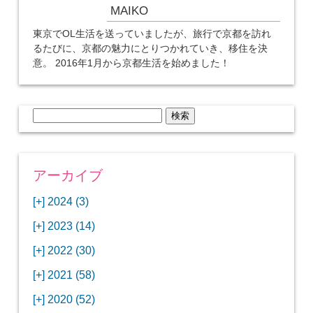
MAIKO
東京でOL生活を送っていましたが、旅行で京都を訪れ
るたびに、京都の魅力にとりつかれていき、移住を決
意。 2016年1月から京都生活を始めました！
検
索:
アーカイブ
[+]
2024 (3)
[+]
1月 (3)
[+]
2023 (14)
ANAビジネスクラスでワシントンDCから羽田
[+]
12月 (3)
空港へ！
[+]
2022 (30)
【セントルイス】バドワイザーの工場見学はビ
[+]
11月 (3)
[+]
【ワシントンDC】ANA指定のトルコ航空ラウ
12月 (1)
ールの試飲にお土産付きで最高！
[+]
2021 (58)
ンジに行ってみた
【マリオット パルス アット メイフラワー宿泊
【モクシー京都二条】オシャレでリーズナブル
[+]
10月 (1)
[+]
11月 (4)
[+]
【MLB観戦】セントルイスで大谷翔平vsヌート
12月 (4)
記】ワシントンDCの中心で快適ステイ♪
な人気ホテルに宿泊♪
[+]
2020 (52)
【ポラリスラウンジ】ワシントン・ダレス空港
「ツーリズムEXPOジャパン2023大阪」に行っ
バーの対決に大興奮！
【シェラトングランドホテル広島】デラックス
スパを楽しむリーベルホテルユニバーサルスタ
[+]
3月 (1)
[+]
10月 (3)
[+]
の高級感ある上級ラウンジに入室
【ウドバーハジーセンター】実物のコンコルド
11月 (4)
[+]
てきたよ！
12月 (5)
ツインルームに宿泊♪