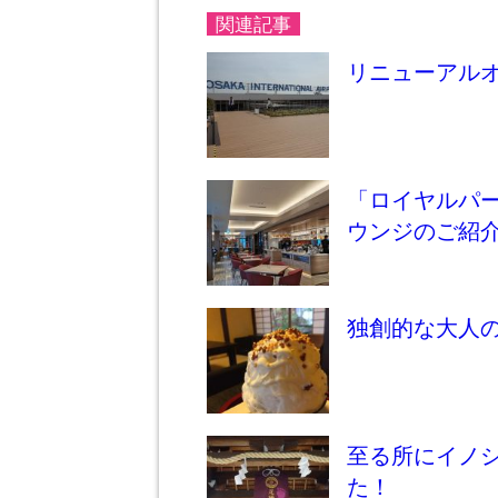
関連記事
リニューアル
「ロイヤルパ
ウンジのご紹
独創的な大人のかき氷
至る所にイノ
た！