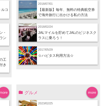
2018/07/01
トルコ
【最新版】毎年、無料の特典航空券
で海外旅行に出かける私の方法
2018/02/24
ン・
JALマイルを貯めてJALのビジネスク
ウン
ラスに乗ろう！
2017/05/29
☆ハピタス利用方法☆
の工
付き
グルメ
more
more
2023/02/25