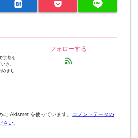
line
hatenabookmark
フォローする
で京都を
feed
ていき、
始めまし
 Akismet を使っています。
コメントデータの
ださい
。