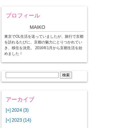
プロフィール
MAIKO
東京でOL生活を送っていましたが、旅行で京都
を訪れるたびに、京都の魅力にとりつかれてい
き、移住を決意。 2016年1月から京都生活を始
めました！
検
索:
アーカイブ
[+]
2024 (3)
[+]
1月 (3)
[+]
2023 (14)
ANAビジネスクラスでワシントン
[+]
12月 (3)
DCから羽田空港へ！