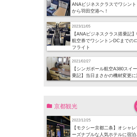
ANAビジネスクラスでワシント
から羽田空港へ！
2023/11/05
【ANAビジネスクラス搭乗記】
航空券でワシントンDCまでの
フライト
2021/02/27
【シンガポール航空A380スイ
乗記】当日まさかの機材変更に
京都観光
2022/12/25
【モクシー京都二条】オシャレ
ーズナブルな人気ホテルに宿泊