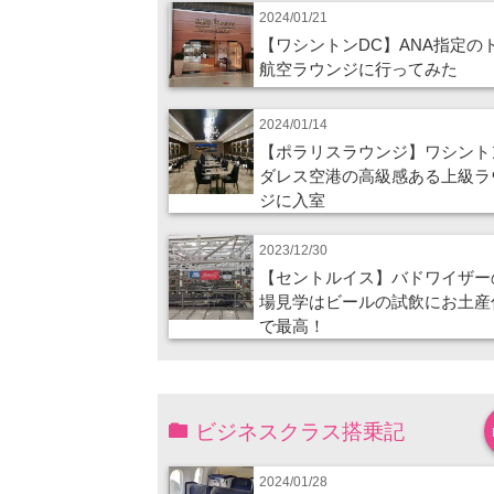
2024/01/21
【ワシントンDC】ANA指定の
航空ラウンジに行ってみた
2024/01/14
【ポラリスラウンジ】ワシント
ダレス空港の高級感ある上級ラ
ジに入室
2023/12/30
【セントルイス】バドワイザー
場見学はビールの試飲にお土産
で最高！
ビジネスクラス搭乗記
2024/01/28