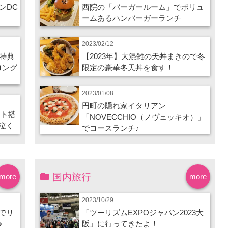
ンDC
西院の「バーガールーム」でボリュ
ームあるハンバーガーランチ
2023/02/12
特典
【2023年】大混雑の天丼まきので冬
ロング
限定の豪華冬天丼を食す！
2023/01/08
円町の隠れ家イタリアン
ート搭
「NOVECCHIO（ノヴェッキオ）」
泣く
でコースランチ♪
国内旅行
more
more
2023/10/29
でリ
「ツーリズムEXPOジャパン2023大
♪
阪」に行ってきたよ！