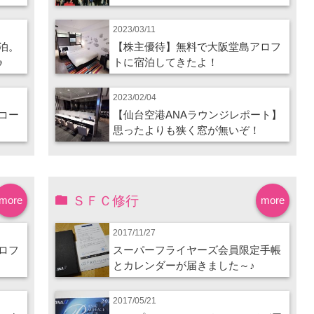
2023/03/11
泊。
【株主優待】無料で大阪堂島アロフ
♪
トに宿泊してきたよ！
2023/02/04
コー
【仙台空港ANAラウンジレポート】
思ったよりも狭く窓が無いぞ！
ＳＦＣ修行
more
more
2017/11/27
ロフ
スーパーフライヤーズ会員限定手帳
とカレンダーが届きました～♪
2017/05/21