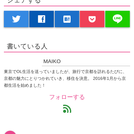
シェアする
line
twitter
facebook
hatenabookmark
書いている人
MAIKO
東京でOL生活を送っていましたが、旅行で京都を訪れるたびに、
京都の魅力にとりつかれていき、移住を決意。 2016年1月から京
都生活を始めました！
フォローする
feed