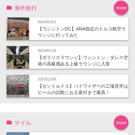
海外旅行
more
2024/01/21
【ワシントンDC】ANA指定のトルコ航空ラ
ウンジに行ってみた
2024/01/14
【ポラリスラウンジ】ワシントン・ダレス空
港の高級感ある上級ラウンジに入室
2023/12/30
【セントルイス】バドワイザーの工場見学は
ビールの試飲にお土産付きで最高！
マイル
more