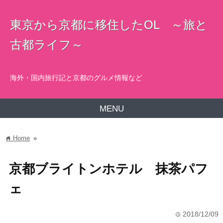
東京から京都に移住したOL ～旅と
古都ライフ～
海外・国内旅行記と京都のグルメ情報など
MENU
Home
»
home
京都ブライトンホテル 抹茶パフ
ェ
2018/12/09
time