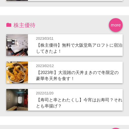
株主優待
more
2023/03/11
【株主優待】無料で大阪堂島アロフトに宿泊
してきたよ！
2023/02/12
【2023年】大混雑の天丼まきので冬限定の
豪華冬天丼を食す！
2022/11/20
【寿司と串とわたくし】今宵はお寿司？それ
とも串揚げ？