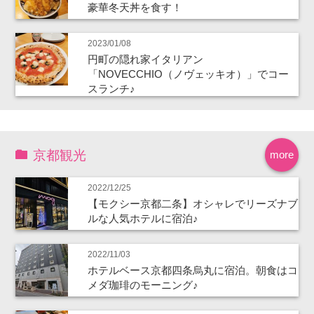
豪華冬天丼を食す！
2023/01/08
円町の隠れ家イタリアン
「NOVECCHIO（ノヴェッキオ）」でコー
スランチ♪
京都観光
more
2022/12/25
【モクシー京都二条】オシャレでリーズナブ
ルな人気ホテルに宿泊♪
2022/11/03
ホテルベース京都四条烏丸に宿泊。朝食はコ
メダ珈琲のモーニング♪