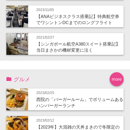
2023/11/05
【ANAビジネスクラス搭乗記】特典航空券
でワシントンDCまでのロングフライト
2021/02/27
【シンガポール航空A380スイート搭乗記】
当日まさかの機材変更に泣く
グルメ
more
2023/02/25
西院の「バーガールーム」でボリュームある
ハンバーガーランチ
2023/02/12
【2023年】大混雑の天丼まきので冬限定の