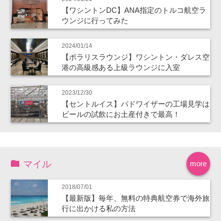
【ワシントンDC】ANA指定のトルコ航空ラ
ウンジに行ってみた
2024/01/14
【ポラリスラウンジ】ワシントン・ダレス空
港の高級感ある上級ラウンジに入室
2023/12/30
【セントルイス】バドワイザーの工場見学は
ビールの試飲にお土産付きで最高！
マイル
more
2018/07/01
【最新版】毎年、無料の特典航空券で海外旅
行に出かける私の方法