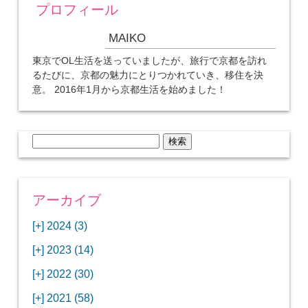
プロフィール
MAIKO
東京でOL生活を送っていましたが、旅行で京都を訪れ
るたびに、京都の魅力にとりつかれていき、移住を決
意。 2016年1月から京都生活を始めました！
検
索:
アーカイブ
[+]
2024 (3)
[+]
1月 (3)
[+]
2023 (14)
ANAビジネスクラスでワシントンDCから羽田
[+]
12月 (3)
空港へ！
[+]
2022 (30)
【セントルイス】バドワイザーの工場見学はビ
[+]
11月 (3)
[+]
【ワシントンDC】ANA指定のトルコ航空ラウ
12月 (1)
ールの試飲にお土産付きで最高！
[+]
2021 (58)
ンジに行ってみた
【マリオット パルス アット メイフラワー宿泊
【モクシー京都二条】オシャレでリーズナブル