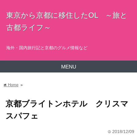
東京から京都に移住したOL ～旅と
古都ライフ～
海外・国内旅行記と京都のグルメ情報など
MENU
Home
»
home
京都ブライトンホテル クリスマ
スパフェ
2018/12/09
time