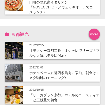
円町の隠れ家イタリアン
「NOVECCHIO（ノヴェッキオ）」でコー
スランチ♪
京都観光
more
2022/12/25
【モクシー京都二条】オシャレでリーズナブ
ルな人気ホテルに宿泊♪
2022/11/03
ホテルベース京都四条烏丸に宿泊。朝食はコ
メダ珈琲のモーニング♪
2022/10/15
「リーガグラン京都」ホテルのコースディナ
ーと三段重の朝食