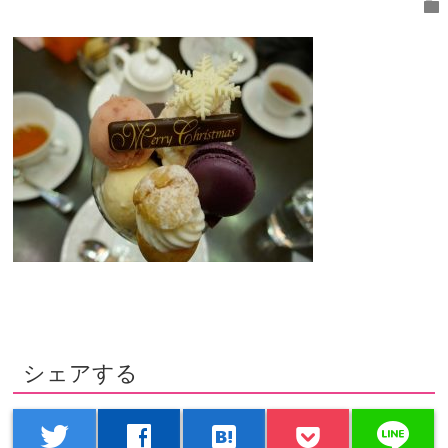
folder
シェアする
line
twitter
facebook
hatenabookmark