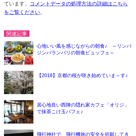
ています。
コメントデータの処理方法の詳細はこちら
をご覧ください
。
関連記事
心地いい風を感じながらの朝食♪ ～リンバ
ジンバランバリの朝食ビュッフェ～
【2018】京都の桜が咲き始めていま～す♪
居心地良い西陣の隠れ家カフェ「オリジ」
で抹茶こけ玉パフェ♪
飛行神社で、飛行機旅の安全を祈願してき