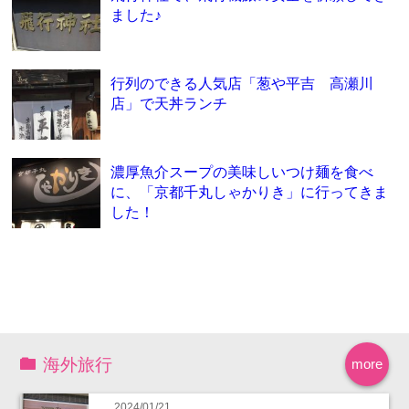
ました♪
行列のできる人気店「葱や平吉 高瀬川
店」で天丼ランチ
濃厚魚介スープの美味しいつけ麺を食べ
に、「京都千丸しゃかりき」に行ってきま
した！
海外旅行
more
2024/01/21