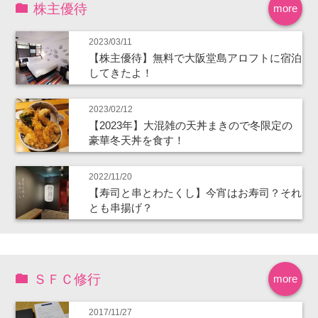
株主優待
more
2023/03/11
【株主優待】無料で大阪堂島アロフトに宿泊
してきたよ！
2023/02/12
【2023年】大混雑の天丼まきので冬限定の
豪華冬天丼を食す！
2022/11/20
【寿司と串とわたくし】今宵はお寿司？それ
とも串揚げ？
ＳＦＣ修行
more
2017/11/27