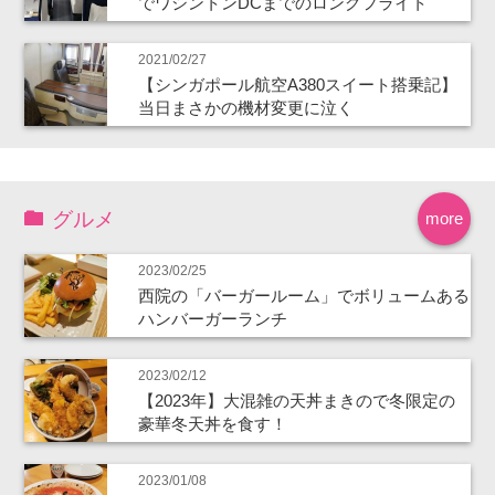
でワシントンDCまでのロングフライト
2021/02/27
【シンガポール航空A380スイート搭乗記】
当日まさかの機材変更に泣く
グルメ
more
2023/02/25
西院の「バーガールーム」でボリュームある
ハンバーガーランチ
2023/02/12
【2023年】大混雑の天丼まきので冬限定の
豪華冬天丼を食す！
2023/01/08