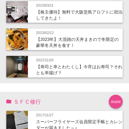
2023/03/11
【株主優待】無料で大阪堂島アロフトに宿泊
してきたよ！
2023/02/12
【2023年】大混雑の天丼まきので冬限定の
豪華冬天丼を食す！
2022/11/20
【寿司と串とわたくし】今宵はお寿司？それ
とも串揚げ？
ＳＦＣ修行
more
2017/11/27
スーパーフライヤーズ会員限定手帳とカレン
ダーが届きました～♪