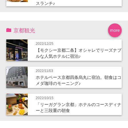
スランチ♪
京都観光
more
2022/12/25
【モクシー京都二条】オシャレでリーズナブ
ルな人気ホテルに宿泊♪
2022/11/03
ホテルベース京都四条烏丸に宿泊。朝食はコ
メダ珈琲のモーニング♪
2022/10/15
「リーガグラン京都」ホテルのコースディナ
ーと三段重の朝食