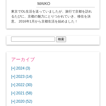
MAIKO
東京でOL生活を送っていましたが、旅行で京都を訪れ
るたびに、京都の魅力にとりつかれていき、移住を決
意。 2016年1月から京都生活を始めました！
検
索:
アーカイブ
[+]
2024 (3)
[+]
1月 (3)
[+]
2023 (14)
ANAビジネスクラスでワシントンDCから羽田
[+]
12月 (3)
空港へ！
[+]
2022 (30)
【セントルイス】バドワイザーの工場見学はビ
[+]
11月 (3)
[+]
【ワシントンDC】ANA指定のトルコ航空ラウ
12月 (1)
ールの試飲にお土産付きで最高！
[+]
2021 (58)
ンジに行ってみた
【マリオット パルス アット メイフラワー宿泊
【モクシー京都二条】オシャレでリーズナブル
[+]
10月 (1)
[+]
11月 (4)
[+]
【MLB観戦】セントルイスで大谷翔平vsヌート
12月 (4)
記】ワシントンDCの中心で快適ステイ♪
な人気ホテルに宿泊♪
[+]
2020 (52)
【ポラリスラウンジ】ワシントン・ダレス空港
「ツーリズムEXPOジャパン2023大阪」に行っ
バーの対決に大興奮！
【シェラトングランドホテル広島】デラックス
スパを楽しむリーベルホテルユニバーサルスタ
[+]
3月 (1)
[+]
10月 (3)
[+]
の高級感ある上級ラウンジに入室
【ウドバーハジーセンター】実物のコンコルド
11月 (4)
[+]
てきたよ！
12月 (5)
ツインルームに宿泊♪