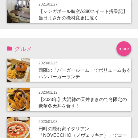
2021/02/27
【シンガポール航空A380スイート搭乗記】
当日まさかの機材変更に泣く
グルメ
more
2023/02/25
西院の「バーガールーム」でボリュームある
ハンバーガーランチ
2023/02/12
【2023年】大混雑の天丼まきので冬限定の
豪華冬天丼を食す！
2023/01/08
円町の隠れ家イタリアン
「NOVECCHIO（ノヴェッキオ）」でコー