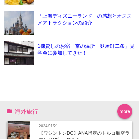
「上海ディズニーランド」の感想とオスス
メアトラクションの紹介
1棟貸しのお宿「京の温所 麩屋町二条」見
学会に参加してきた！
海外旅行
more
2024/01/21
【ワシントンDC】ANA指定のトルコ航空ラ