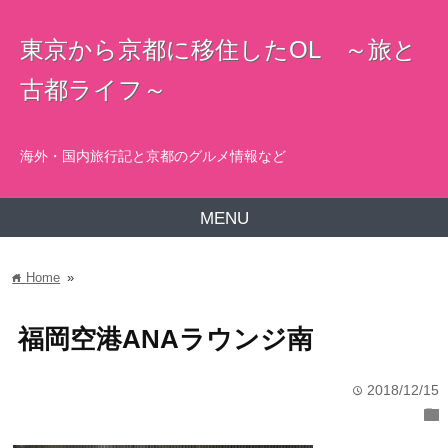
東京から京都に移住したOL ～旅と
古都ライフ～
海外・国内旅行記と京都のグルメ情報など
MENU
Home
»
home
福岡空港ANAラウンジ南
2018/12/15
time
folder