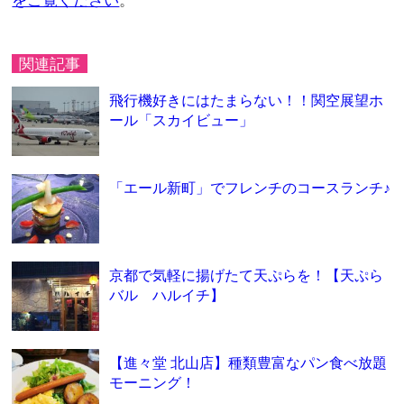
をご覧ください
。
関連記事
飛行機好きにはたまらない！！関空展望ホ
ール「スカイビュー」
「エール新町」でフレンチのコースランチ♪
京都で気軽に揚げたて天ぷらを！【天ぷら
バル ハルイチ】
【進々堂 北山店】種類豊富なパン食べ放題
モーニング！