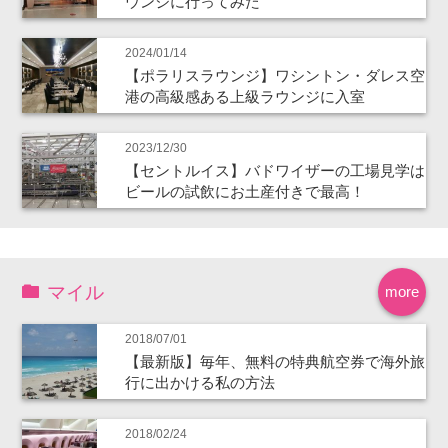
ウンジに行ってみた
2024/01/14
【ポラリスラウンジ】ワシントン・ダレス空
港の高級感ある上級ラウンジに入室
2023/12/30
【セントルイス】バドワイザーの工場見学は
ビールの試飲にお土産付きで最高！
マイル
more
2018/07/01
【最新版】毎年、無料の特典航空券で海外旅
行に出かける私の方法
2018/02/24