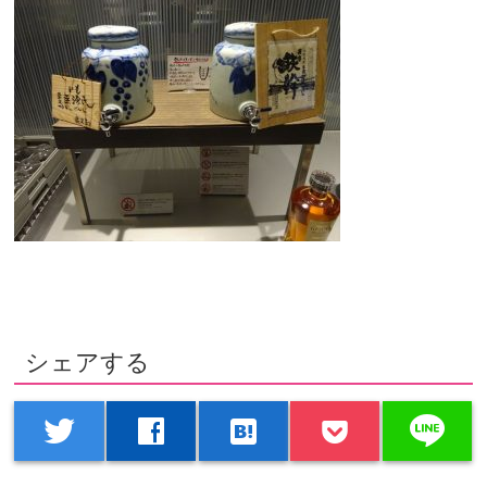
シェアする
line
twitter
facebook
hatenabookmark