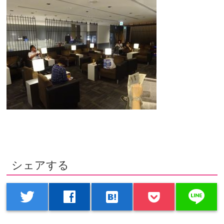
シェアする
line
twitter
facebook
hatenabookmark