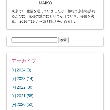
MAIKO
東京でOL生活を送っていましたが、旅行で京都を訪れ
るたびに、京都の魅力にとりつかれていき、移住を決
意。 2016年1月から京都生活を始めました！
検
索:
アーカイブ
[+]
2024 (3)
[+]
1月 (3)
[+]
2023 (14)
ANAビジネスクラスでワシントンDCから羽田
[+]
12月 (3)
空港へ！
[+]
2022 (30)
【セントルイス】バドワイザーの工場見学はビ
[+]
11月 (3)
[+]
【ワシントンDC】ANA指定のトルコ航空ラウ
12月 (1)
ールの試飲にお土産付きで最高！
[+]
2021 (58)
ンジに行ってみた
【マリオット パルス アット メイフラワー宿泊
【モクシー京都二条】オシャレでリーズナブル
[+]
10月 (1)
[+]
11月 (4)
[+]
【MLB観戦】セントルイスで大谷翔平vsヌート
12月 (4)
記】ワシントンDCの中心で快適ステイ♪
な人気ホテルに宿泊♪
[+]
2020 (52)
【ポラリスラウンジ】ワシントン・ダレス空港
「ツーリズムEXPOジャパン2023大阪」に行っ
バーの対決に大興奮！
【シェラトングランドホテル広島】デラックス
スパを楽しむリーベルホテルユニバーサルスタ
[+]
3月 (1)
[+]
10月 (3)
[+]
の高級感ある上級ラウンジに入室
【ウドバーハジーセンター】実物のコンコルド
11月 (4)
[+]
てきたよ！
12月 (5)
ツインルームに宿泊♪
ジオ宿泊記