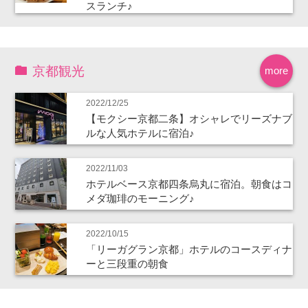
スランチ♪
京都観光
more
2022/12/25
【モクシー京都二条】オシャレでリーズナブ
ルな人気ホテルに宿泊♪
2022/11/03
ホテルベース京都四条烏丸に宿泊。朝食はコ
メダ珈琲のモーニング♪
2022/10/15
「リーガグラン京都」ホテルのコースディナ
ーと三段重の朝食