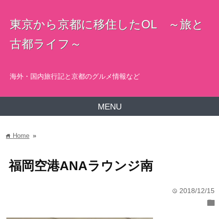
東京から京都に移住したOL ～旅と
古都ライフ～
海外・国内旅行記と京都のグルメ情報など
MENU
Home
»
home
福岡空港ANAラウンジ南
2018/12/15
time
folder