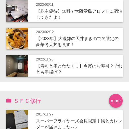
2023/03/11
【株主優待】無料で大阪堂島アロフトに宿泊
してきたよ！
2023/02/12
【2023年】大混雑の天丼まきので冬限定の
豪華冬天丼を食す！
2022/11/20
【寿司と串とわたくし】今宵はお寿司？それ
とも串揚げ？
ＳＦＣ修行
more
2017/11/27
スーパーフライヤーズ会員限定手帳とカレン
ダーが届きました～♪