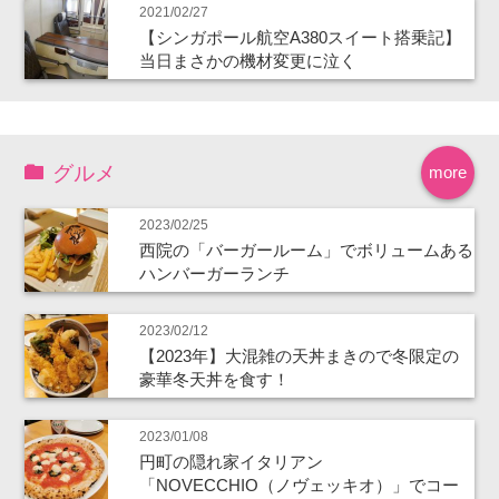
2021/02/27
【シンガポール航空A380スイート搭乗記】
当日まさかの機材変更に泣く
グルメ
more
2023/02/25
西院の「バーガールーム」でボリュームある
ハンバーガーランチ
2023/02/12
【2023年】大混雑の天丼まきので冬限定の
豪華冬天丼を食す！
2023/01/08
円町の隠れ家イタリアン
「NOVECCHIO（ノヴェッキオ）」でコー