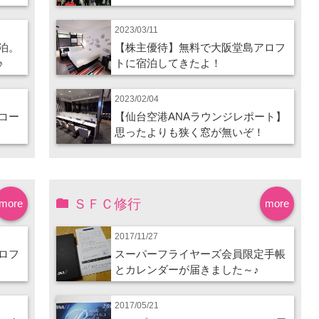
2023/03/11
泊。
【株主優待】無料で大阪堂島アロフ
♪
トに宿泊してきたよ！
2023/02/04
コー
【仙台空港ANAラウンジレポート】
思ったよりも狭く窓が無いぞ！
ＳＦＣ修行
more
more
2017/11/27
ロフ
スーパーフライヤーズ会員限定手帳
とカレンダーが届きました～♪
2017/05/21