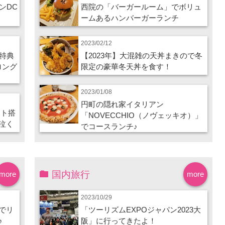
ンDC
西院の「バーガールーム」でボリュ
ームあるハンバーガーランチ
2023/02/12
特典
【2023年】大混雑の天丼まきので冬
ロング
限定の豪華冬天丼を食す！
2023/01/08
円町の隠れ家イタリアン
ート搭
「NOVECCHIO（ノヴェッキオ）」
泣く
でコースランチ♪
国内旅行
more
more
2023/10/29
でリ
「ツーリズムEXPOジャパン2023大
♪
阪」に行ってきたよ！