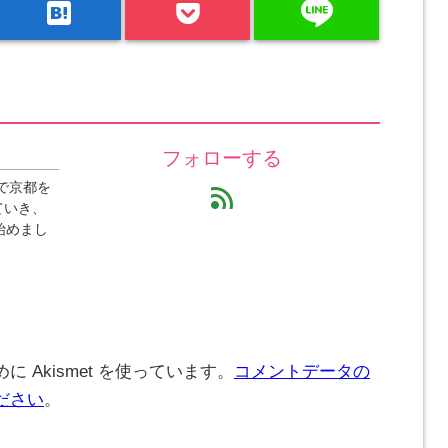
line
hatenabookmark
フォローする
で京都を
feed
ていき、
始めまし
 Akismet を使っています。
コメントデータの
ださい
。