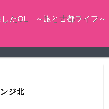
したOL ～旅と古都ライフ～
ウンジ北