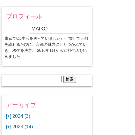
プロフィール
MAIKO
東京でOL生活を送っていましたが、旅行で京都
を訪れるたびに、京都の魅力にとりつかれてい
き、移住を決意。 2016年1月から京都生活を始
めました！
検
索:
アーカイブ
[+]
2024 (3)
[+]
1月 (3)
[+]
2023 (14)
ANAビジネスクラスでワシントン
[+]
12月 (3)
DCから羽田空港へ！