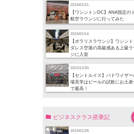
2024/01/21
【ワシントンDC】ANA指定の
航空ラウンジに行ってみた
2024/01/14
【ポラリスラウンジ】ワシント
ダレス空港の高級感ある上級ラ
ジに入室
2023/12/30
【セントルイス】バドワイザー
場見学はビールの試飲にお土産
で最高！
ビジネスクラス搭乗記
2024/01/28