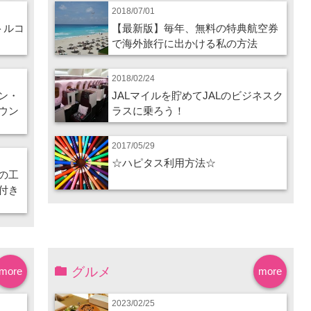
2018/07/01
トルコ
【最新版】毎年、無料の特典航空券
で海外旅行に出かける私の方法
2018/02/24
ン・
JALマイルを貯めてJALのビジネスク
ウン
ラスに乗ろう！
2017/05/29
☆ハピタス利用方法☆
の工
付き
グルメ
more
more
2023/02/25