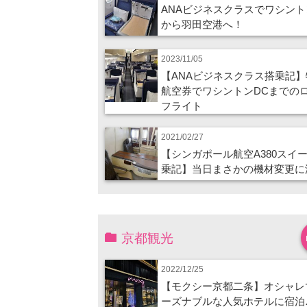
ANAビジネスクラスでワシント
から羽田空港へ！
2023/11/05
【ANAビジネスクラス搭乗記】
航空券でワシントンDCまでの
フライト
2021/02/27
【シンガポール航空A380スイ
乗記】当日まさかの機材変更に
京都観光
2022/12/25
【モクシー京都二条】オシャレ
ーズナブルな人気ホテルに宿泊