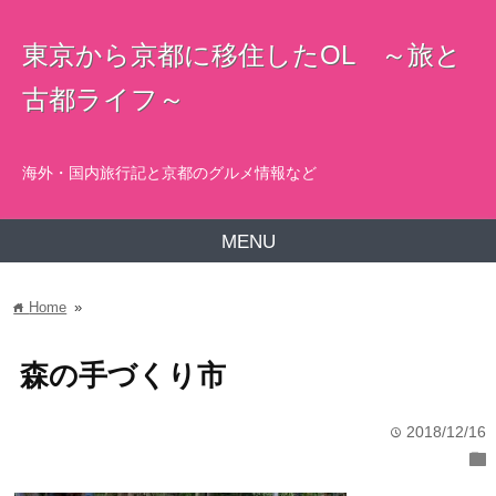
東京から京都に移住したOL ～旅と
古都ライフ～
海外・国内旅行記と京都のグルメ情報など
MENU
Home
»
home
森の手づくり市
2018/12/16
time
folder