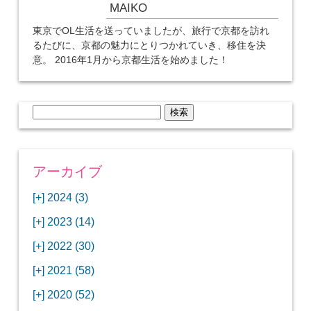
MAIKO
東京でOL生活を送っていましたが、旅行で京都を訪れ
るたびに、京都の魅力にとりつかれていき、移住を決
意。 2016年1月から京都生活を始めました！
検
索:
アーカイブ
[+]
2024 (3)
[+]
1月 (3)
[+]
2023 (14)
ANAビジネスクラスでワシントンDCから羽田
[+]
12月 (3)
空港へ！
[+]
2022 (30)
【セントルイス】バドワイザーの工場見学はビ
[+]
11月 (3)
[+]
【ワシントンDC】ANA指定のトルコ航空ラウ
12月 (1)
ールの試飲にお土産付きで最高！
[+]
2021 (58)
ンジに行ってみた
【マリオット パルス アット メイフラワー宿泊
【モクシー京都二条】オシャレでリーズナブル
[+]
10月 (1)
[+]
11月 (4)
[+]
【MLB観戦】セントルイスで大谷翔平vsヌート
12月 (4)
記】ワシントンDCの中心で快適ステイ♪
な人気ホテルに宿泊♪
[+]
2020 (52)
【ポラリスラウンジ】ワシントン・ダレス空港
「ツーリズムEXPOジャパン2023大阪」に行っ
バーの対決に大興奮！
【シェラトングランドホテル広島】デラックス
スパを楽しむリーベルホテルユニバーサルスタ
[+]
3月 (1)
[+]
10月 (3)
[+]
の高級感ある上級ラウンジに入室
【ウドバーハジーセンター】実物のコンコルド
11月 (4)
[+]
てきたよ！
12月 (5)
ツインルームに宿泊♪
ジオ宿泊記