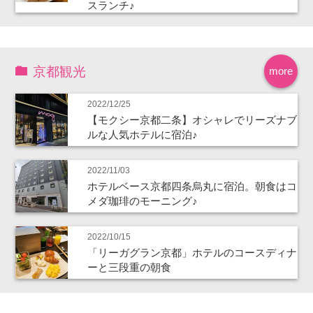
スランチ♪
京都観光
more
2022/12/25
【モクシー京都二条】オシャレでリーズナブ
ルな人気ホテルに宿泊♪
2022/11/03
ホテルベース京都四条烏丸に宿泊。朝食はコ
メダ珈琲のモーニング♪
2022/10/15
「リーガグラン京都」ホテルのコースディナ
ーと三段重の朝食