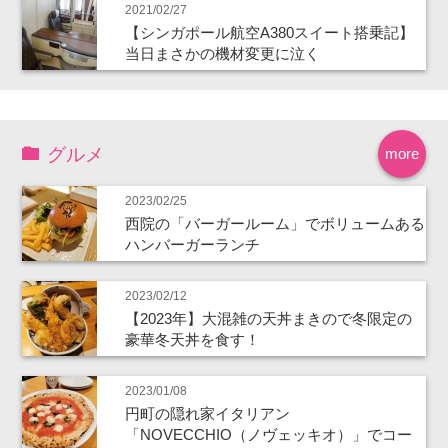
2021/02/27
【シンガポール航空A380スイート搭乗記】
当日まさかの機材変更に泣く
グルメ
more
2023/02/25
西院の「バーガールーム」でボリュームある
ハンバーガーランチ
2023/02/12
【2023年】大混雑の天丼まきので冬限定の
豪華冬天丼を食す！
2023/01/08
円町の隠れ家イタリアン
「NOVECCHIO（ノヴェッキオ）」でコー