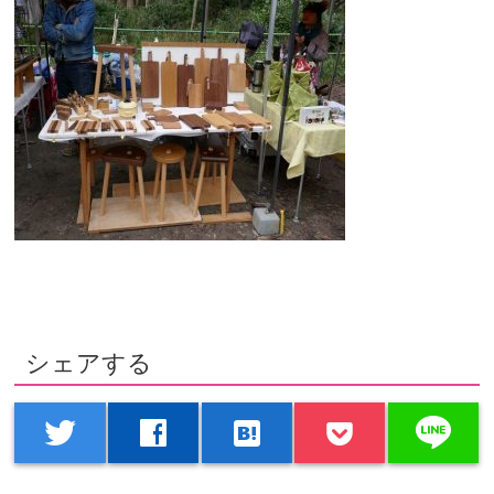
シェアする
line
twitter
facebook
hatenabookmark