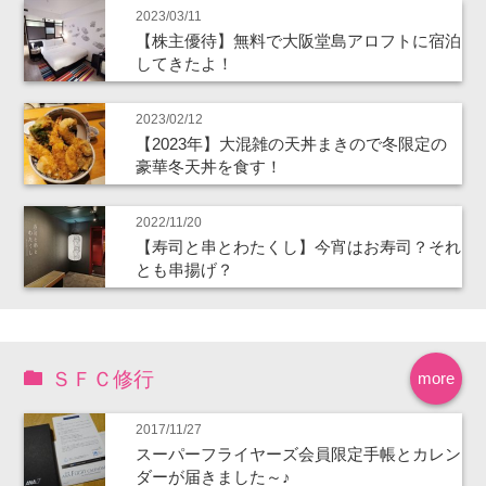
2023/03/11
【株主優待】無料で大阪堂島アロフトに宿泊
してきたよ！
2023/02/12
【2023年】大混雑の天丼まきので冬限定の
豪華冬天丼を食す！
2022/11/20
【寿司と串とわたくし】今宵はお寿司？それ
とも串揚げ？
ＳＦＣ修行
more
2017/11/27
スーパーフライヤーズ会員限定手帳とカレン
ダーが届きました～♪