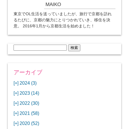
MAIKO
東京でOL生活を送っていましたが、旅行で京都を訪れ
るたびに、京都の魅力にとりつかれていき、移住を決
意。 2016年1月から京都生活を始めました！
検
索:
アーカイブ
[+]
2024 (3)
[+]
1月 (3)
[+]
2023 (14)
ANAビジネスクラスでワシントンDCから羽田
[+]
12月 (3)
空港へ！
[+]
2022 (30)
【セントルイス】バドワイザーの工場見学はビ
[+]
11月 (3)
[+]
【ワシントンDC】ANA指定のトルコ航空ラウ
12月 (1)
ールの試飲にお土産付きで最高！
[+]
2021 (58)
ンジに行ってみた
【マリオット パルス アット メイフラワー宿泊
【モクシー京都二条】オシャレでリーズナブル
[+]
10月 (1)
[+]
11月 (4)
[+]
【MLB観戦】セントルイスで大谷翔平vsヌート
12月 (4)
記】ワシントンDCの中心で快適ステイ♪
な人気ホテルに宿泊♪
[+]
2020 (52)
【ポラリスラウンジ】ワシントン・ダレス空港
「ツーリズムEXPOジャパン2023大阪」に行っ
バーの対決に大興奮！
【シェラトングランドホテル広島】デラックス
スパを楽しむリーベルホテルユニバーサルスタ
[+]
3月 (1)
[+]
10月 (3)
[+]
の高級感ある上級ラウンジに入室
【ウドバーハジーセンター】実物のコンコルド
11月 (4)
[+]
てきたよ！
12月 (5)
ツインルームに宿泊♪