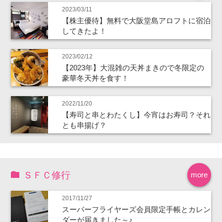
2023/03/11
【株主優待】無料で大阪堂島アロフトに宿泊
してきたよ！
2023/02/12
【2023年】大混雑の天丼まきので冬限定の
豪華冬天丼を食す！
2022/11/20
【寿司と串とわたくし】今宵はお寿司？それ
とも串揚げ？
ＳＦＣ修行
more
2017/11/27
スーパーフライヤーズ会員限定手帳とカレン
ダーが届きました～♪