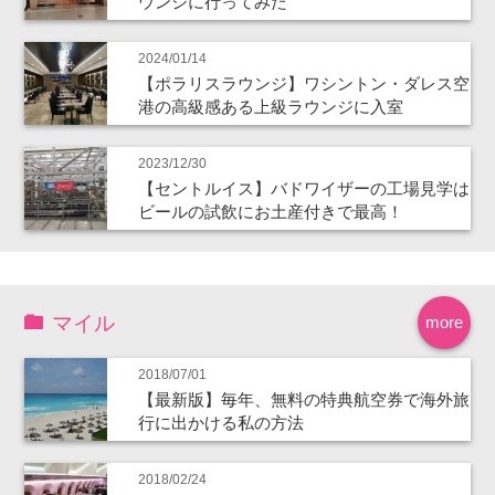
ウンジに行ってみた
2024/01/14
【ポラリスラウンジ】ワシントン・ダレス空
港の高級感ある上級ラウンジに入室
2023/12/30
【セントルイス】バドワイザーの工場見学は
ビールの試飲にお土産付きで最高！
マイル
more
2018/07/01
【最新版】毎年、無料の特典航空券で海外旅
行に出かける私の方法
2018/02/24