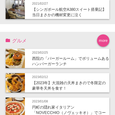
2021/02/27
【シンガポール航空A380スイート搭乗記】
当日まさかの機材変更に泣く
グルメ
more
2023/02/25
西院の「バーガールーム」でボリュームある
ハンバーガーランチ
2023/02/12
【2023年】大混雑の天丼まきので冬限定の
豪華冬天丼を食す！
2023/01/08
円町の隠れ家イタリアン
「NOVECCHIO（ノヴェッキオ）」でコー