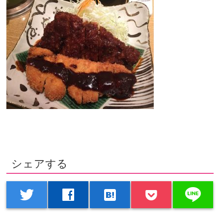
シェアする
line
twitter
facebook
hatenabookmark