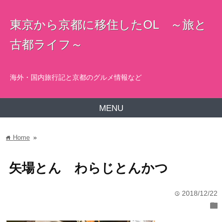
東京から京都に移住したOL ～旅と
古都ライフ～
海外・国内旅行記と京都のグルメ情報など
MENU
Home
»
home
矢場とん わらじとんかつ
2018/12/22
time
folder