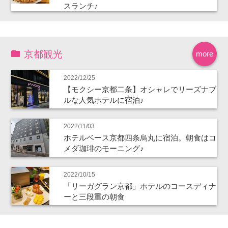
スランチ♪
京都観光
more
2022/12/25
【モクシー京都二条】オシャレでリーズナブ
ルな人気ホテルに宿泊♪
2022/11/03
ホテルベース京都四条烏丸に宿泊。朝食はコ
メダ珈琲のモーニング♪
2022/10/15
「リーガグラン京都」ホテルのコースディナ
ーと三段重の朝食