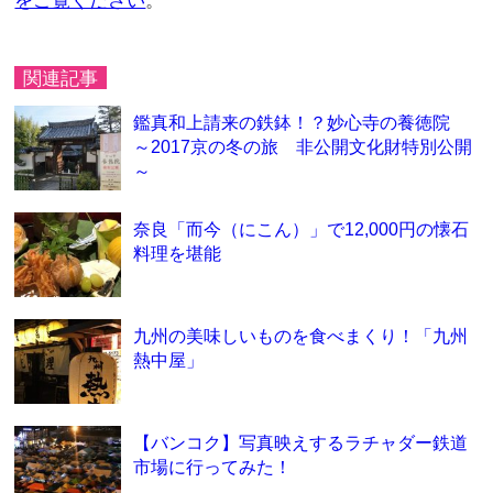
をご覧ください
。
関連記事
鑑真和上請来の鉄鉢！？妙心寺の養徳院
～2017京の冬の旅 非公開文化財特別公開
～
奈良「而今（にこん）」で12,000円の懐石
料理を堪能
九州の美味しいものを食べまくり！「九州
熱中屋」
【バンコク】写真映えするラチャダー鉄道
市場に行ってみた！