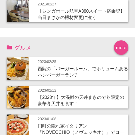
2021/02/27
【シンガポール航空A380スイート搭乗記】
当日まさかの機材変更に泣く
グルメ
more
2023/02/25
西院の「バーガールーム」でボリュームある
ハンバーガーランチ
2023/02/12
【2023年】大混雑の天丼まきので冬限定の
豪華冬天丼を食す！
2023/01/08
円町の隠れ家イタリアン
「NOVECCHIO（ノヴェッキオ）」でコー