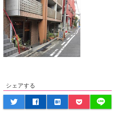
シェアする
line
twitter
facebook
hatenabookmark