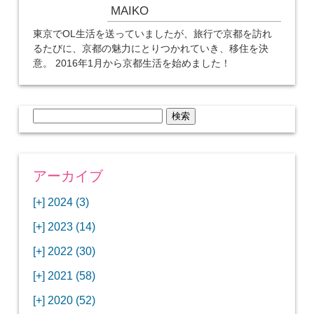
MAIKO
東京でOL生活を送っていましたが、旅行で京都を訪れ
るたびに、京都の魅力にとりつかれていき、移住を決
意。 2016年1月から京都生活を始めました！
検
索:
アーカイブ
[+]
2024 (3)
[+]
1月 (3)
[+]
2023 (14)
ANAビジネスクラスでワシントンDCから羽田
[+]
12月 (3)
空港へ！
[+]
2022 (30)
【セントルイス】バドワイザーの工場見学はビ
[+]
11月 (3)
[+]
【ワシントンDC】ANA指定のトルコ航空ラウ
12月 (1)
ールの試飲にお土産付きで最高！
[+]
2021 (58)
ンジに行ってみた
【マリオット パルス アット メイフラワー宿泊
【モクシー京都二条】オシャレでリーズナブル
[+]
10月 (1)
[+]
11月 (4)
[+]
【MLB観戦】セントルイスで大谷翔平vsヌート
12月 (4)
記】ワシントンDCの中心で快適ステイ♪
な人気ホテルに宿泊♪
[+]
2020 (52)
【ポラリスラウンジ】ワシントン・ダレス空港
「ツーリズムEXPOジャパン2023大阪」に行っ
バーの対決に大興奮！
【シェラトングランドホテル広島】デラックス
スパを楽しむリーベルホテルユニバーサルスタ
[+]
3月 (1)
[+]
10月 (3)
[+]
の高級感ある上級ラウンジに入室
【ウドバーハジーセンター】実物のコンコルド
11月 (4)
[+]
てきたよ！
12月 (5)
ツインルームに宿泊♪