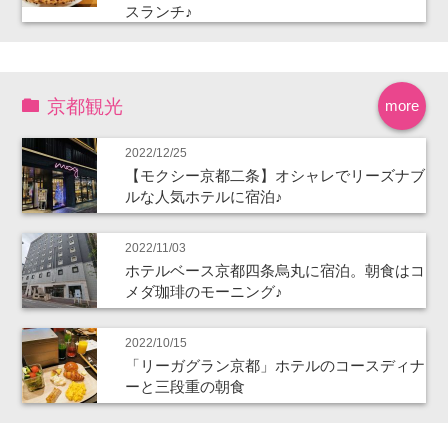
スランチ♪
京都観光
more
2022/12/25
【モクシー京都二条】オシャレでリーズナブ
ルな人気ホテルに宿泊♪
2022/11/03
ホテルベース京都四条烏丸に宿泊。朝食はコ
メダ珈琲のモーニング♪
2022/10/15
「リーガグラン京都」ホテルのコースディナ
ーと三段重の朝食