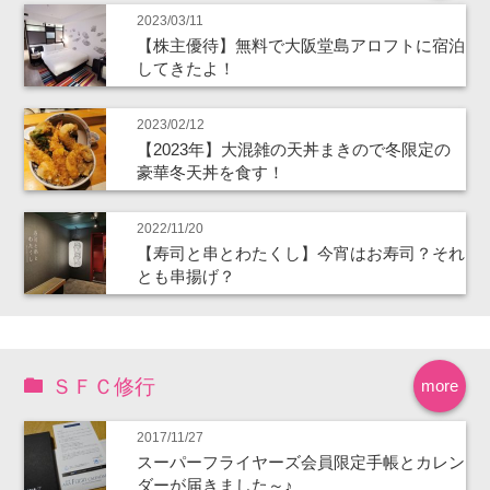
2023/03/11
【株主優待】無料で大阪堂島アロフトに宿泊
してきたよ！
2023/02/12
【2023年】大混雑の天丼まきので冬限定の
豪華冬天丼を食す！
2022/11/20
【寿司と串とわたくし】今宵はお寿司？それ
とも串揚げ？
ＳＦＣ修行
more
2017/11/27
スーパーフライヤーズ会員限定手帳とカレン
ダーが届きました～♪