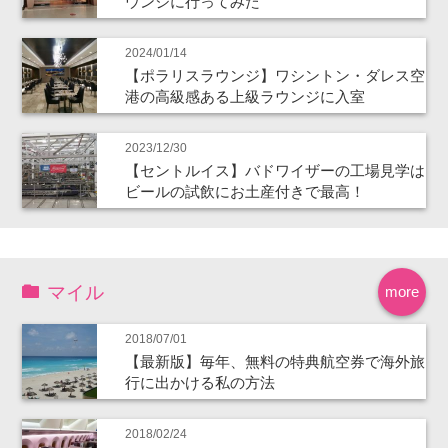
ウンジに行ってみた
2024/01/14
【ポラリスラウンジ】ワシントン・ダレス空
港の高級感ある上級ラウンジに入室
2023/12/30
【セントルイス】バドワイザーの工場見学は
ビールの試飲にお土産付きで最高！
マイル
more
2018/07/01
【最新版】毎年、無料の特典航空券で海外旅
行に出かける私の方法
2018/02/24