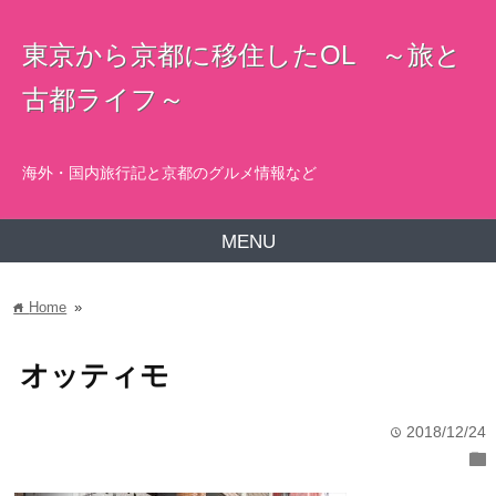
東京から京都に移住したOL ～旅と
古都ライフ～
海外・国内旅行記と京都のグルメ情報など
MENU
Home
»
home
オッティモ
2018/12/24
time
folder