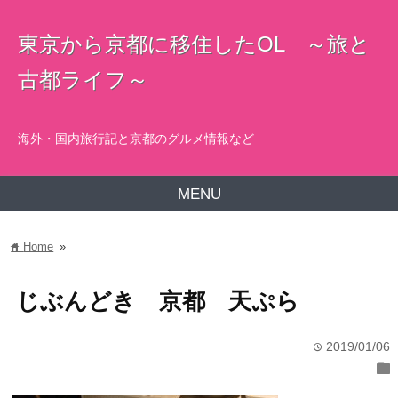
東京から京都に移住したOL ～旅と
古都ライフ～
海外・国内旅行記と京都のグルメ情報など
MENU
Home
»
home
じぶんどき 京都 天ぷら
2019/01/06
time
folder