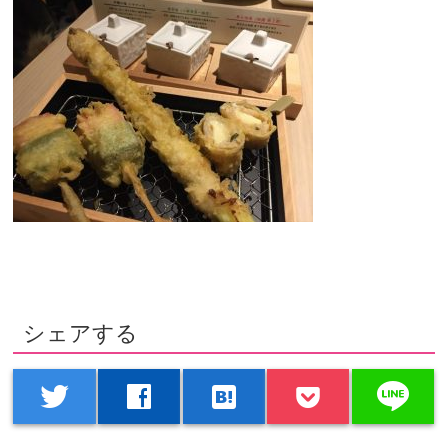
シェアする
line
twitter
facebook
hatenabookmark