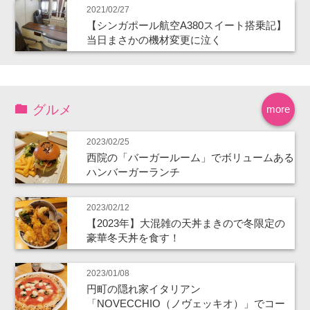
2021/02/27
【シンガポール航空A380スイート搭乗記】
当日まさかの機材変更に泣く
グルメ
more
2023/02/25
西院の「バーガールーム」でボリュームある
ハンバーガーランチ
2023/02/12
【2023年】大混雑の天丼まきので冬限定の
豪華冬天丼を食す！
2023/01/08
円町の隠れ家イタリアン
「NOVECCHIO（ノヴェッキオ）」でコー