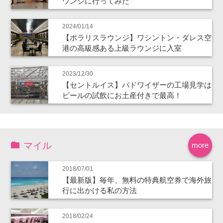
ウンジに行ってみた
2024/01/14
【ポラリスラウンジ】ワシントン・ダレス空
港の高級感ある上級ラウンジに入室
2023/12/30
【セントルイス】バドワイザーの工場見学は
ビールの試飲にお土産付きで最高！
マイル
more
2018/07/01
【最新版】毎年、無料の特典航空券で海外旅
行に出かける私の方法
2018/02/24