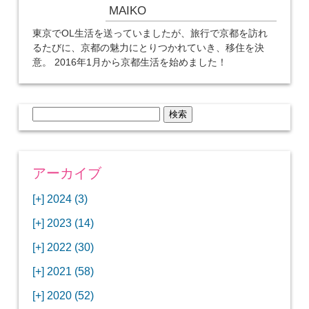
MAIKO
東京でOL生活を送っていましたが、旅行で京都を訪れ
るたびに、京都の魅力にとりつかれていき、移住を決
意。 2016年1月から京都生活を始めました！
検
索:
アーカイブ
[+]
2024 (3)
[+]
1月 (3)
[+]
2023 (14)
ANAビジネスクラスでワシントンDCから羽田
[+]
12月 (3)
空港へ！
[+]
2022 (30)
【セントルイス】バドワイザーの工場見学はビ
[+]
11月 (3)
[+]
【ワシントンDC】ANA指定のトルコ航空ラウ
12月 (1)
ールの試飲にお土産付きで最高！
[+]
2021 (58)
ンジに行ってみた
【マリオット パルス アット メイフラワー宿泊
【モクシー京都二条】オシャレでリーズナブル
[+]
10月 (1)
[+]
11月 (4)
[+]
【MLB観戦】セントルイスで大谷翔平vsヌート
12月 (4)
記】ワシントンDCの中心で快適ステイ♪
な人気ホテルに宿泊♪
[+]
2020 (52)
【ポラリスラウンジ】ワシントン・ダレス空港
「ツーリズムEXPOジャパン2023大阪」に行っ
バーの対決に大興奮！
【シェラトングランドホテル広島】デラックス
スパを楽しむリーベルホテルユニバーサルスタ
[+]
3月 (1)
[+]
10月 (3)
[+]
の高級感ある上級ラウンジに入室
【ウドバーハジーセンター】実物のコンコルド
11月 (4)
[+]
てきたよ！
12月 (5)
ツインルームに宿泊♪