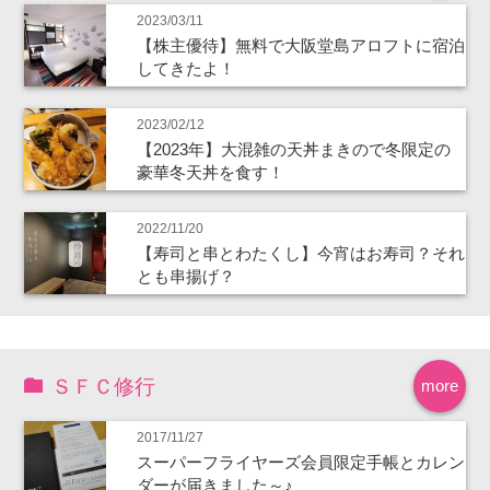
2023/03/11
【株主優待】無料で大阪堂島アロフトに宿泊
してきたよ！
2023/02/12
【2023年】大混雑の天丼まきので冬限定の
豪華冬天丼を食す！
2022/11/20
【寿司と串とわたくし】今宵はお寿司？それ
とも串揚げ？
ＳＦＣ修行
more
2017/11/27
スーパーフライヤーズ会員限定手帳とカレン
ダーが届きました～♪