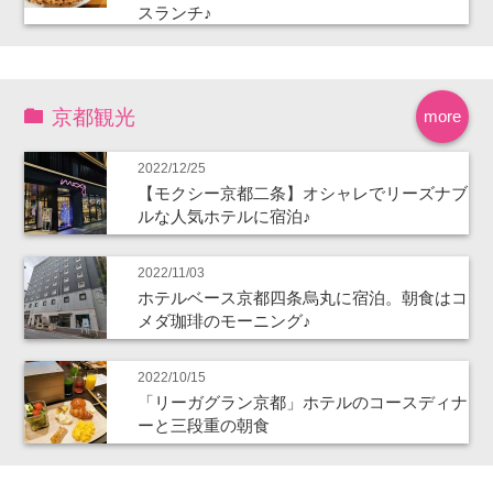
スランチ♪
京都観光
more
2022/12/25
【モクシー京都二条】オシャレでリーズナブ
ルな人気ホテルに宿泊♪
2022/11/03
ホテルベース京都四条烏丸に宿泊。朝食はコ
メダ珈琲のモーニング♪
2022/10/15
「リーガグラン京都」ホテルのコースディナ
ーと三段重の朝食